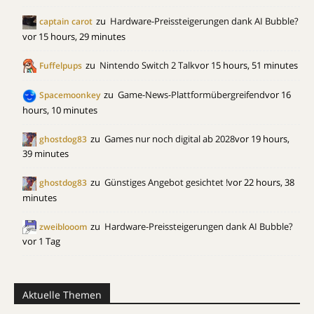
zu
Hardware-Preissteigerungen dank AI Bubble?
captain carot
vor 15 hours, 29 minutes
zu
Nintendo Switch 2 Talk
vor 15 hours, 51 minutes
Fuffelpups
zu
Game-News-Plattformübergreifend
vor 16
Spacemoonkey
hours, 10 minutes
zu
Games nur noch digital ab 2028
vor 19 hours,
ghostdog83
39 minutes
zu
Günstiges Angebot gesichtet !
vor 22 hours, 38
ghostdog83
minutes
zu
Hardware-Preissteigerungen dank AI Bubble?
zweiblooom
vor 1 Tag
Aktuelle Themen