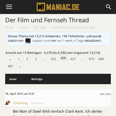
Der Film und Fernseh Thread
Home
›
Foren
›
Off-Topic
›
Der Film und Fernseh Thread
Dieses Thema hat 13,215 Antworten, 194 Teilnehmer, und wurde
zuletzt von
captain carot
vor
vor 1 week, 4 Tage
aktualisiert.
Ansicht von 15 Beiträgen - 6,376 bis 6,390 (von insgesamt 13,210)
426
…
…
←
1
2
3
425
427
879
880
881
→
Autor
Beiträge
18. April 2015 um 9:31
#961684
ChrisKong
Teilnehmer
Bei Man of Steel fehlt einfach Clark Kent. Ich denke