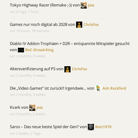
Tokyo Highway Racer (Remake ;-))
von
joia
vor 6 Tage, 1 hour
Games nur noch digital ab 2028
von
ChrisFox
vor 19 hours, 39 minutes
Diablo IV Addon-Trophäen + D2R – entspannte Mitspieler gesucht
von
BoC-Dread-King
vor 2 months, 3 weeks
Altersverifizierung auf PS
von
ChrisFox
vor 2 months, 4 weeks
Die „Video Games“ ist zurück!! Irgendwie…
von
Ash Rockford
vor 2 months, 3 weeks
Kvark
von
joia
vor 3 months, 2 weeks
Saros – Das neue beste Spiel der Gen?
von
Bort1978
vor 2 weeks, 2 Tage