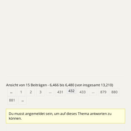
russischen Akzent versehen und so ausdruckslos
waren, dass es schon weh getan hat.
Und b) Während James Spader Ultron im Original
seine markante Stimme und wohl auch seine ebenso
markante Körpersprache leiht, wurde für die deutsche
Fassung leider nicht sein deutscher Synchronsprecher
gewählt, sondern eine recht freundliche Sing-Sang-
Version aus dem Synchro-Sprecher-
Sommerschlussverkauf. Was wohl der größte Auslöser
ist, weswegen Ultron als Gegenspieler so blass ist.
Ansicht von 15 Beiträgen - 6,466 bis 6,480 (von insgesamt 13,210)
432
…
…
←
1
2
3
431
433
879
880
881
→
Du musst angemeldet sein, um auf dieses Thema antworten zu
können.