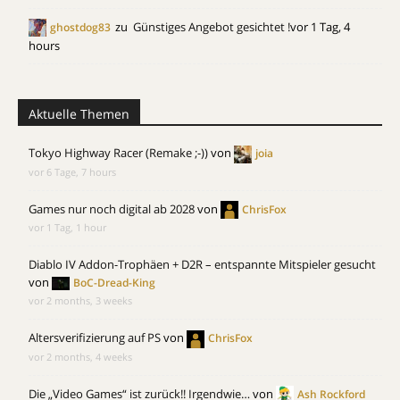
zu
Günstiges Angebot gesichtet !
vor 1 Tag, 4
ghostdog83
hours
Aktuelle Themen
Tokyo Highway Racer (Remake ;-))
von
joia
vor 6 Tage, 7 hours
Games nur noch digital ab 2028
von
ChrisFox
vor 1 Tag, 1 hour
Diablo IV Addon-Trophäen + D2R – entspannte Mitspieler gesucht
von
BoC-Dread-King
vor 2 months, 3 weeks
Altersverifizierung auf PS
von
ChrisFox
vor 2 months, 4 weeks
Die „Video Games“ ist zurück!! Irgendwie…
von
Ash Rockford