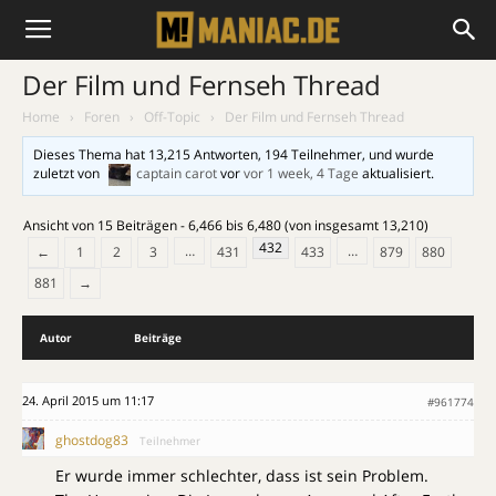
Der Film und Fernseh Thread
Home
›
Foren
›
Off-Topic
›
Der Film und Fernseh Thread
Dieses Thema hat 13,215 Antworten, 194 Teilnehmer, und wurde
zuletzt von
captain carot
vor
vor 1 week, 4 Tage
aktualisiert.
Ansicht von 15 Beiträgen - 6,466 bis 6,480 (von insgesamt 13,210)
432
…
…
←
1
2
3
431
433
879
880
881
→
Autor
Beiträge
24. April 2015 um 11:17
#961774
ghostdog83
Teilnehmer
Er wurde immer schlechter, dass ist sein Problem.