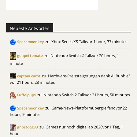
Neueste Antworten
zu
Xbox Series XS Talk
vor 1 hour, 37 minutes
Spacemoonkey
zu
Nintendo Switch 2 Talk
vor 20 hours, 1
genpei tomate
minute
zu
Hardware-Preissteigerungen dank AI Bubble?
captain carot
vor 21 hours, 28 minutes
zu
Nintendo Switch 2 Talk
vor 21 hours, 50 minutes
Fuffelpups
zu
Game-News-Plattformübergreifend
vor 22
Spacemoonkey
hours, 9 minutes
zu
Games nur noch digital ab 2028
vor 1 Tag, 1
ghostdog83
hour