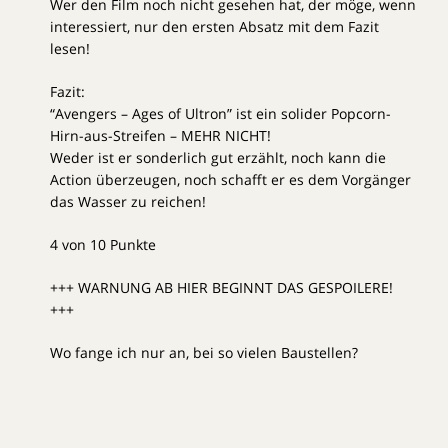
Wer den Film noch nicht gesehen hat, der möge, wenn
interessiert, nur den ersten Absatz mit dem Fazit
lesen!
Fazit:
“Avengers – Ages of Ultron” ist ein solider Popcorn-
Hirn-aus-Streifen – MEHR NICHT!
Weder ist er sonderlich gut erzählt, noch kann die
Action überzeugen, noch schafft er es dem Vorgänger
das Wasser zu reichen!
4 von 10 Punkte
+++ WARNUNG AB HIER BEGINNT DAS GESPOILERE!
+++
Wo fange ich nur an, bei so vielen Baustellen?
1. Der Ton ist übermäßig auf lustig getrimmt und
wirklich jeder darf mal einen One-Liner oder eine