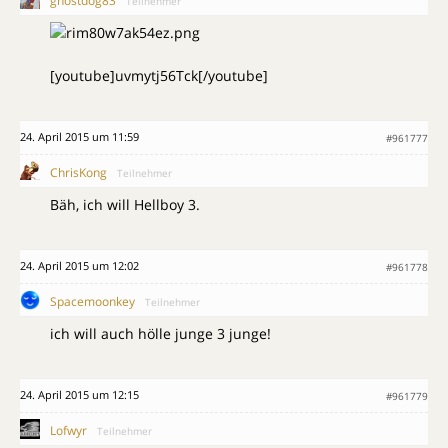
ghostdog83
Teilnehmer
[youtube]uvmytj56Tck[/youtube]
24. April 2015 um 11:59
#961777
ChrisKong
Teilnehmer
Bäh, ich will Hellboy 3.
24. April 2015 um 12:02
#961778
Spacemoonkey
Teilnehmer
ich will auch hölle junge 3 junge!
24. April 2015 um 12:15
#961779
Lofwyr
Teilnehmer