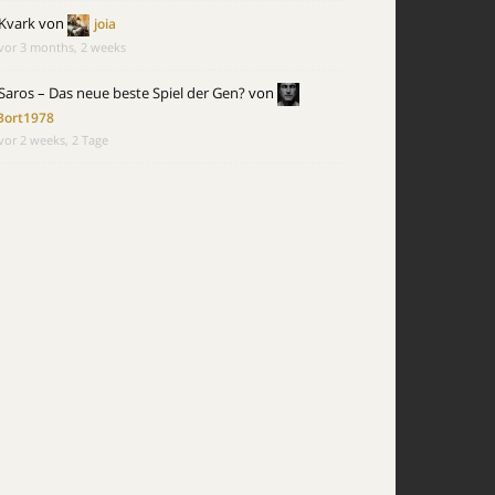
Kvark
von
joia
vor 3 months, 2 weeks
Saros – Das neue beste Spiel der Gen?
von
Bort1978
vor 2 weeks, 2 Tage