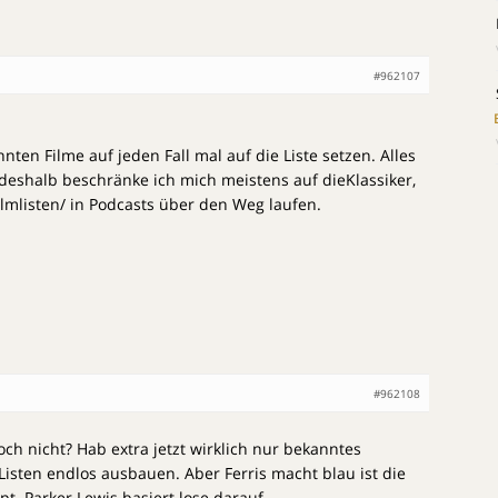
#962107
nten Filme auf jeden Fall mal auf die Liste setzen. Alles
deshalb beschränke ich mich meistens auf dieKlassiker,
ilmlisten/ in Podcasts über den Weg laufen.
#962108
noch nicht? Hab extra jetzt wirklich nur bekanntes
isten endlos ausbauen. Aber Ferris macht blau ist die
. Parker Lewis basiert lose darauf.