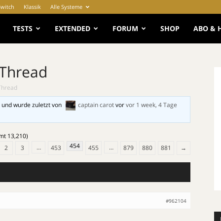
Switch
Klassik
Alle Systeme
e
TESTS
EXTENDED
FORUM
SHOP
ABO & 
 Thread
Thread
 und wurde zuletzt von
captain carot
vor
vor 1 week, 4 Tage
amt 13,210)
454
…
…
2
3
453
455
879
880
881
→
#962104