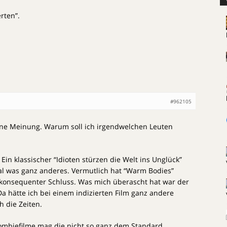
rten”.
#962105
ene Meinung. Warum soll ich irgendwelchen Leuten
 Ein klassischer “Idioten stürzen die Welt ins Unglück”
al was ganz anderes. Vermutlich hat “Warm Bodies”
 konsequenter Schluss. Was mich überascht hat war der
 Da hätte ich bei einem indizierten Film ganz andere
h die Zeiten.
ombiefilme mag die nicht so ganz dem Standard