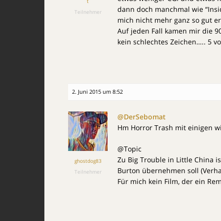
t
dann doch manchmal wie “Insidi
Teilnehmer
mich nicht mehr ganz so gut e
Auf jeden Fall kamen mir die 9
kein schlechtes Zeichen….. 5 v
2. Juni 2015 um 8:52
@DerSebomat
Hm Horror Trash mit einigen 
@Topic
Zu Big Trouble in Little China 
ghostdog83
Burton übernehmen soll (Verh
Teilnehmer
Für mich kein Film, der ein Re