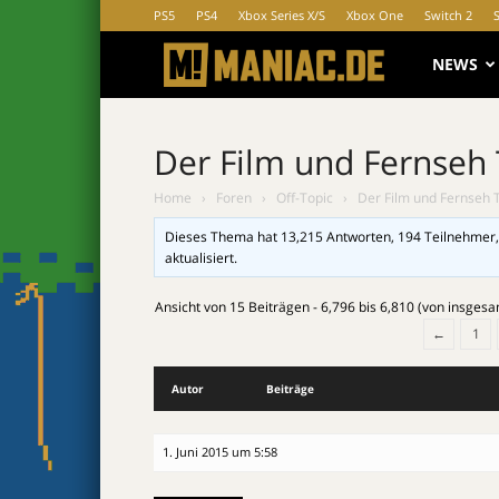
PS5
PS4
Xbox Series X/S
Xbox One
Switch 2
MANIAC.d
NEWS
Der Film und Fernseh
Home
›
Foren
›
Off-Topic
›
Der Film und Fernseh 
Dieses Thema hat 13,215 Antworten, 194 Teilnehmer,
aktualisiert.
Ansicht von 15 Beiträgen - 6,796 bis 6,810 (von insges
←
1
Autor
Beiträge
1. Juni 2015 um 5:58