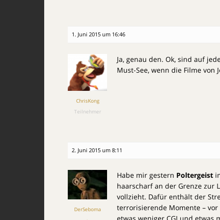
1. Juni 2015 um 16:46
Ja, genau den. Ok, sind auf jede
Must-See, wenn die Filme von J
ChrisKong
Teilnehmer
2. Juni 2015 um 8:11
Habe mir gestern
Poltergeist
i
haarscharf an der Grenze zur Lä
vollzieht. Dafür enthält der St
terrorisierende Momente – vor a
DerSeboma
etwas weniger CGI und etwas m