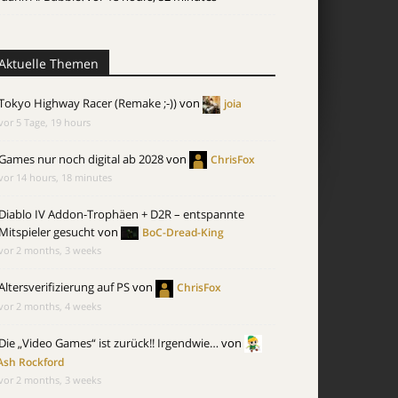
Aktuelle Themen
Tokyo Highway Racer (Remake ;-))
von
joia
vor 5 Tage, 19 hours
Games nur noch digital ab 2028
von
ChrisFox
vor 14 hours, 18 minutes
Diablo IV Addon-Trophäen + D2R – entspannte
Mitspieler gesucht
von
BoC-Dread-King
vor 2 months, 3 weeks
Altersverifizierung auf PS
von
ChrisFox
vor 2 months, 4 weeks
Die „Video Games“ ist zurück!! Irgendwie…
von
Ash Rockford
vor 2 months, 3 weeks