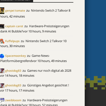
zu
Nintendo Switch 2 Talk
vor 8
genpei tomate
hours, 42 minutes
zu
Hardware-Preissteigerungen
captain carot
dank AI Bubble?
vor 10 hours, 9 minutes
zu
Nintendo Switch 2 Talk
vor 10
Fuffelpups
hours, 30 minutes
zu
Game-News-
Spacemoonkey
Plattformübergreifend
vor 10 hours, 49 minutes
zu
Games nur noch digital ab 2028
ghostdog83
vor 14 hours, 18 minutes
zu
Günstiges Angebot gesichtet !
ghostdog83
vor 17 hours, 17 minutes
zu
Hardware-Preissteigerungen
zweiblooom
dank AI Bubble?
vor 18 hours, 52 minutes