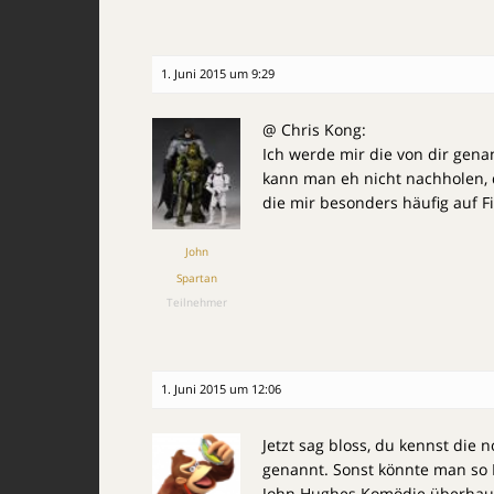
1. Juni 2015 um 9:29
@ Chris Kong:
Ich werde mir die von dir genan
kann man eh nicht nachholen, 
die mir besonders häufig auf F
John
Spartan
Teilnehmer
1. Juni 2015 um 12:06
Jetzt sag bloss, du kennst die 
genannt. Sonst könnte man so L
John Hughes Komödie überhaupt