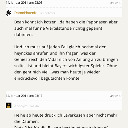
14. Januar 2011 um 23:03
#908185
DamnPhoenix
Teilnehmer
Boah könnt ich kotzen…da haben die Pappnasen aber
auch mal für ne Viertelstunde richtig gepennt
dahinten.
Und ich muss auf jeden Fall gleich nochmal den
heynckes anrufen und ihn fragen, was der
Geniestreich den Vidal nich von Anfang an zu bringen
sollte…ist und bleibt Bayers wichtigster Spieler. Ohne
den geht nich viel…was man heute ja wieder
eindrucksvoll begutachten konnte.
14. Januar 2011 um 23:17
#908186
Anonym
Inaktiv
He,he ab heute drück ich Leverkusen aber nicht mehr
die Daumen.
Platz 2 ist für die Bayern bestimmt noch drinn.^^