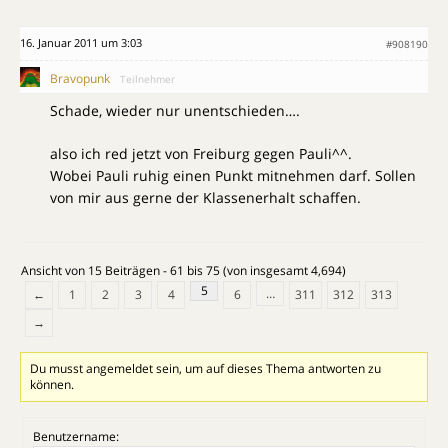
16. Januar 2011 um 3:03
#908190
Bravopunk
Teilnehmer
Schade, wieder nur unentschieden….
also ich red jetzt von Freiburg gegen Pauli^^.
Wobei Pauli ruhig einen Punkt mitnehmen darf. Sollen
von mir aus gerne der Klassenerhalt schaffen.
Ansicht von 15 Beiträgen - 61 bis 75 (von insgesamt 4,694)
5
…
←
1
2
3
4
6
311
312
313
→
Du musst angemeldet sein, um auf dieses Thema antworten zu
können.
Benutzername: