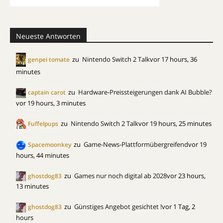
Neueste Antworten
zu
Nintendo Switch 2 Talk
vor 17 hours, 36
genpei tomate
minutes
zu
Hardware-Preissteigerungen dank AI Bubble?
captain carot
vor 19 hours, 3 minutes
zu
Nintendo Switch 2 Talk
vor 19 hours, 25 minutes
Fuffelpups
zu
Game-News-Plattformübergreifend
vor 19
Spacemoonkey
hours, 44 minutes
zu
Games nur noch digital ab 2028
vor 23 hours,
ghostdog83
13 minutes
zu
Günstiges Angebot gesichtet !
vor 1 Tag, 2
ghostdog83
hours