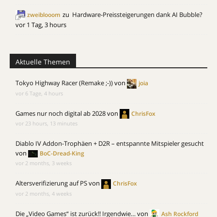
zu
Hardware-Preissteigerungen dank AI Bubble?
zweiblooom
vor 1 Tag, 3 hours
Aktuelle Themen
Tokyo Highway Racer (Remake ;-))
von
joia
vor 6 Tage, 4 hours
Games nur noch digital ab 2028
von
ChrisFox
vor 23 hours, 13 minutes
Diablo IV Addon-Trophäen + D2R – entspannte Mitspieler gesucht
von
BoC-Dread-King
vor 2 months, 3 weeks
Altersverifizierung auf PS
von
ChrisFox
vor 2 months, 4 weeks
Die „Video Games“ ist zurück!! Irgendwie…
von
Ash Rockford