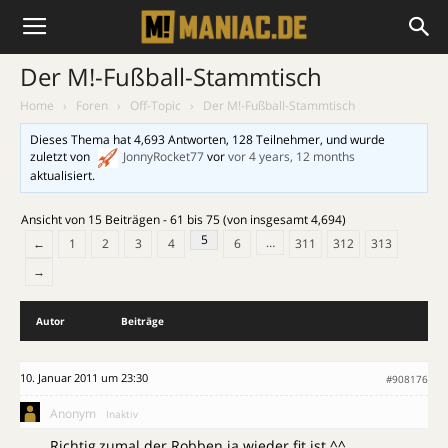
Der M!-Fußball-Stammtisch
Home
›
Foren
›
Off-Topic
›
Der M!-Fußball-Stammtisch
Dieses Thema hat 4,693 Antworten, 128 Teilnehmer, und wurde
zuletzt von
JonnyRocket77
vor
vor 4 years, 12 months
aktualisiert.
Ansicht von 15 Beiträgen - 61 bis 75 (von insgesamt 4,694)
5
…
←
1
2
3
4
6
311
312
313
→
Autor
Beiträge
10. Januar 2011 um 23:30
#908176
Anonym
Inaktiv
Richtig,zumal der Robben ja wieder fit ist.^^