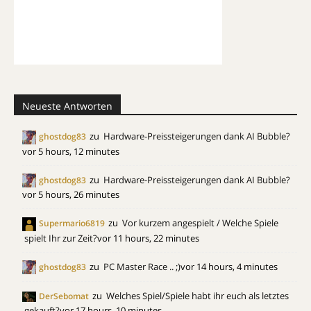
Neueste Antworten
zu
Hardware-Preissteigerungen dank AI Bubble?
ghostdog83
vor 5 hours, 12 minutes
zu
Hardware-Preissteigerungen dank AI Bubble?
ghostdog83
vor 5 hours, 26 minutes
zu
Vor kurzem angespielt / Welche Spiele
Supermario6819
spielt Ihr zur Zeit?
vor 11 hours, 22 minutes
zu
PC Master Race .. ;)
vor 14 hours, 4 minutes
ghostdog83
zu
Welches Spiel/Spiele habt ihr euch als letztes
DerSebomat
gekauft?
vor 17 hours, 10 minutes