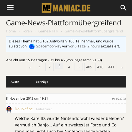
Game-News-Plattformübergreifend
Home
›
Foren
›
Games-Talk
›
Game-News-Plattformübergreifend
Dieses Thema hat 6,162 Antworten, 108 Teilnehmer, und wurde
zuletzt von
Spacemoonkey
vor
vor 6 Tage, 2 hours
aktualisiert.
Ansicht von 15 Beiträgen - 31 bis 45 (von insgesamt 6,159)
3
…
←
1
2
4
409
410
411
→
Autor
Beiträge
8. November 2013 um 19:21
#1153228
Doublefine
Teilnehmer
Welche Rare ID, würde Nintendo wohl wieder beleben?
Vermutlich Banjo… Auf ein zweites Jet Force und Co.
kann man wohl auch bei Nintendo lange warten.