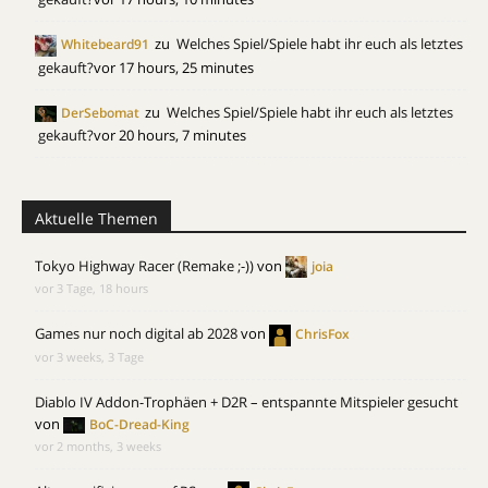
zu
Welches Spiel/Spiele habt ihr euch als letztes
Whitebeard91
gekauft?
vor 17 hours, 25 minutes
zu
Welches Spiel/Spiele habt ihr euch als letztes
DerSebomat
gekauft?
vor 20 hours, 7 minutes
Aktuelle Themen
Tokyo Highway Racer (Remake ;-))
von
joia
vor 3 Tage, 18 hours
Games nur noch digital ab 2028
von
ChrisFox
vor 3 weeks, 3 Tage
Diablo IV Addon-Trophäen + D2R – entspannte Mitspieler gesucht
von
BoC-Dread-King
vor 2 months, 3 weeks