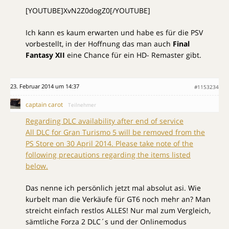
[YOUTUBE]XvN2Z0dogZ0[/YOUTUBE]
Ich kann es kaum erwarten und habe es für die PSV
vorbestellt, in der Hoffnung das man auch
Final
Fantasy XII
eine Chance für ein HD- Remaster gibt.
23. Februar 2014 um 14:37
#1153234
captain carot
Teilnehmer
Regarding DLC availability after end of service
All DLC for Gran Turismo 5 will be removed from the
PS Store on 30 April 2014. Please take note of the
following precautions regarding the items listed
below.
Das nenne ich persönlich jetzt mal absolut asi. Wie
kurbelt man die Verkäufe für GT6 noch mehr an? Man
streicht einfach restlos ALLES! Nur mal zum Vergleich,
sämtliche Forza 2 DLC´s und der Onlinemodus