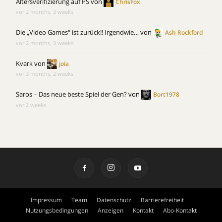
Altersverifizierung auf PS
von
ChrisFox
vor 2 months, 3 weeks
Die „Video Games“ ist zurück!! Irgendwie…
von
Ash Rockford
vor 2 months, 3 weeks
Kvark
von
joia
vor 3 months, 2 weeks
Saros – Das neue beste Spiel der Gen?
von
Bort1978
vor 2 weeks
Impressum
Team
Datenschutz
Barrierefreiheit
Nutzungsbedingungen
Anzeigen
Kontakt
Abo-Kontakt