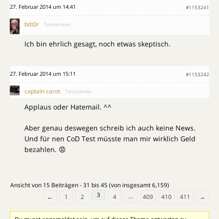
27. Februar 2014 um 14:41
#1153241
bitt0r
Teilnehmer
Ich bin ehrlich gesagt, noch etwas skeptisch.
27. Februar 2014 um 15:11
#1153242
captain carot
Teilnehmer
Applaus oder Hatemail. ^^
Aber genau deswegen schreib ich auch keine News.
Und für nen CoD Test müsste man mir wirklich Geld
bezahlen. 😡
Ansicht von 15 Beiträgen - 31 bis 45 (von insgesamt 6,159)
3
…
←
1
2
4
409
410
411
→