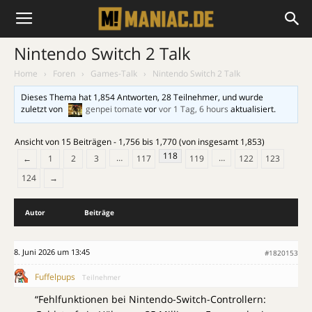
Nintendo Switch 2 Talk
Home
›
Foren
›
Games-Talk
›
Nintendo Switch 2 Talk
Dieses Thema hat 1,854 Antworten, 28 Teilnehmer, und wurde
zuletzt von
genpei tomate
vor
vor 1 Tag, 6 hours
aktualisiert.
Ansicht von 15 Beiträgen - 1,756 bis 1,770 (von insgesamt 1,853)
118
…
…
←
1
2
3
117
119
122
123
124
→
Autor
Beiträge
8. Juni 2026 um 13:45
#1820153
Fuffelpups
Teilnehmer
“Fehlfunktionen bei Nintendo-Switch-Controllern: