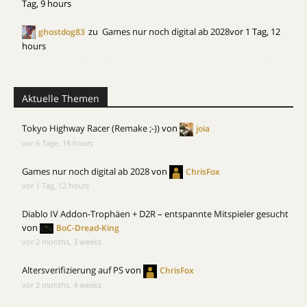
Tag, 9 hours
zu
Games nur noch digital ab 2028
vor 1 Tag, 12
ghostdog83
hours
Aktuelle Themen
Tokyo Highway Racer (Remake ;-))
von
joia
vor 6 Tage, 18 hours
Games nur noch digital ab 2028
von
ChrisFox
vor 1 Tag, 12 hours
Diablo IV Addon-Trophäen + D2R – entspannte Mitspieler gesucht
von
BoC-Dread-King
vor 2 months, 3 weeks
Altersverifizierung auf PS
von
ChrisFox
vor 2 months, 4 weeks