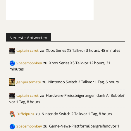
Neueste Antworten
zu
Xbox Series XS Talk
vor 3 hours, 45 minutes
captain carot
zu
Xbox Series XS Talk
vor 12 hours, 31
Spacemoonkey
minutes
zu
Nintendo Switch 2 Talk
vor 1 Tag, 6 hours
genpei tomate
zu
Hardware-Preissteigerungen dank AI Bubble?
captain carot
vor 1 Tag, 8 hours
zu
Nintendo Switch 2 Talk
vor 1 Tag, 8 hours
Fuffelpups
zu
Game-News-Plattformübergreifend
vor 1
Spacemoonkey