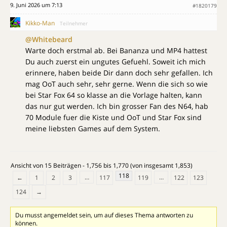
9. Juni 2026 um 7:13
#1820179
Kikko-Man
Teilnehmer
@Whitebeard
Warte doch erstmal ab. Bei Bananza und MP4 hattest
Du auch zuerst ein ungutes Gefuehl. Soweit ich mich
erinnere, haben beide Dir dann doch sehr gefallen. Ich
mag OoT auch sehr, sehr gerne. Wenn die sich so wie
bei Star Fox 64 so klasse an die Vorlage halten, kann
das nur gut werden. Ich bin grosser Fan des N64, hab
70 Module fuer die Kiste und OoT und Star Fox sind
meine liebsten Games auf dem System.
Ansicht von 15 Beiträgen - 1,756 bis 1,770 (von insgesamt 1,853)
118
…
…
←
1
2
3
117
119
122
123
124
→
Du musst angemeldet sein, um auf dieses Thema antworten zu
können.