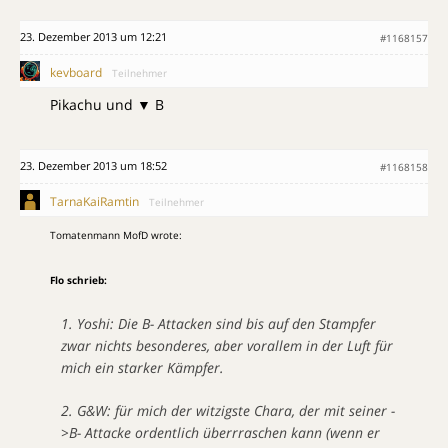
23. Dezember 2013 um 12:21
#1168157
kevboard
Teilnehmer
Pikachu und ▼ B
23. Dezember 2013 um 18:52
#1168158
TarnaKaiRamtin
Teilnehmer
Tomatenmann MofD wrote:
Flo schrieb:
1. Yoshi: Die B- Attacken sind bis auf den Stampfer
zwar nichts besonderes, aber vorallem in der Luft für
mich ein starker Kämpfer.
2. G&W: für mich der witzigste Chara, der mit seiner -
>B- Attacke ordentlich überrraschen kann (wenn er