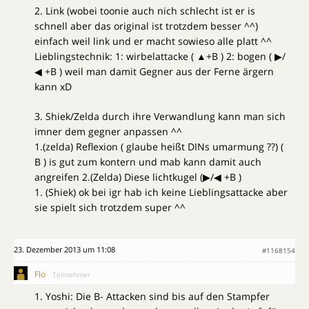
2. Link (wobei toonie auch nich schlecht ist er is
schnell aber das original ist trotzdem besser ^^)
einfach weil link und er macht sowieso alle platt ^^
Lieblingstechnik: 1: wirbelattacke ( ▲+B ) 2: bogen ( ▶/
◀ +B ) weil man damit Gegner aus der Ferne ärgern
kann xD
3. Shiek/Zelda durch ihre Verwandlung kann man sich
imner dem gegner anpassen ^^
1.(zelda) Reflexion ( glaube heißt DINs umarmung ??) (
B ) is gut zum kontern und mab kann damit auch
angreifen 2.(Zelda) Diese lichtkugel (▶/◀ +B )
1. (Shiek) ok bei igr hab ich keine Lieblingsattacke aber
sie spielt sich trotzdem super ^^
23. Dezember 2013 um 11:08
#1168154
Flo
Teilnehmer
1. Yoshi: Die B- Attacken sind bis auf den Stampfer