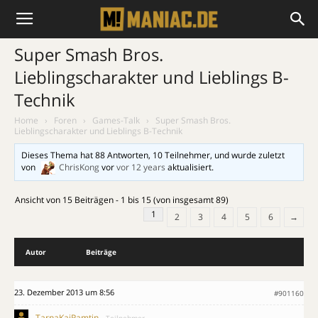
Super Smash Bros.
Lieblingscharakter und Lieblings B-
Technik
Home
›
Foren
›
Games-Talk
›
Super Smash Bros.
Lieblingscharakter und Lieblings B-Technik
Dieses Thema hat 88 Antworten, 10 Teilnehmer, und wurde zuletzt
von
ChrisKong
vor
vor 12 years
aktualisiert.
Ansicht von 15 Beiträgen - 1 bis 15 (von insgesamt 89)
1
2
3
4
5
6
→
Autor
Beiträge
23. Dezember 2013 um 8:56
#901160
TarnaKaiRamtin
Teilnehmer