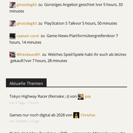
zu
Günstiges Angebot gesichtet !
vor 5 hours, 33
ghostdog83
minutes
zu
PlayStation 5 Talk
vor 5 hours, 50 minutes
ghostdog83
zu
Game-News-Plattformübergreifend
vor 7
captain carot
hours, 14 minutes
zu
Welches Spiel/Spiele habt ihr euch als letztes
Whitebeard91
gekauft?
vor 7 hours, 28 minutes
Aktuelle Themen
Tokyo Highway Racer (Remake ;-))
von
joia
vor 4 Tage, 7 hours
Games nur noch digital ab 2028
von
ChrisFox
vor 3 weeks, 3 Tage