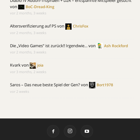
Diablo IV Addon-Trophäen + D2R – entspannte Mitspieler gesucht
von
BoC-Dread-King
vor 2 months, 3 weeks
Altersverifizierung auf PS
von
ChrisFox
vor 2 months, 3 weeks
Die „Video Games“ ist zurück!! Irgendwie…
von
Ash Rockford
vor 2 months, 3 weeks
Kvark
von
joia
vor 3 months, 2 weeks
Saros – Das neue beste Spiel der Gen?
von
Bort1978
vor 2 weeks