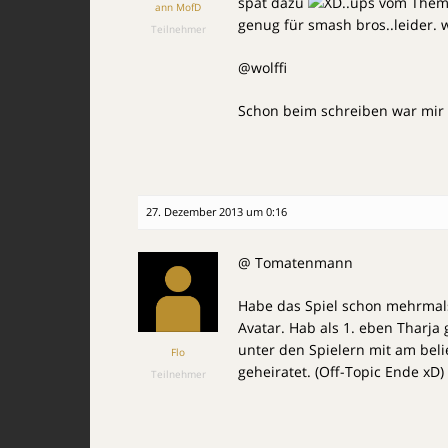
spät dazu
..ups vom Them
ann MofD
genug für smash bros..leider. 
Teilnehmer
@wolffi
Schon beim schreiben war mir
27. Dezember 2013 um 0:16
@ Tomatenmann
Habe das Spiel schon mehrmal
Avatar. Hab als 1. eben Tharj
unter den Spielern mit am bel
Flo
geheiratet. (Off-Topic Ende xD) 
Teilnehmer