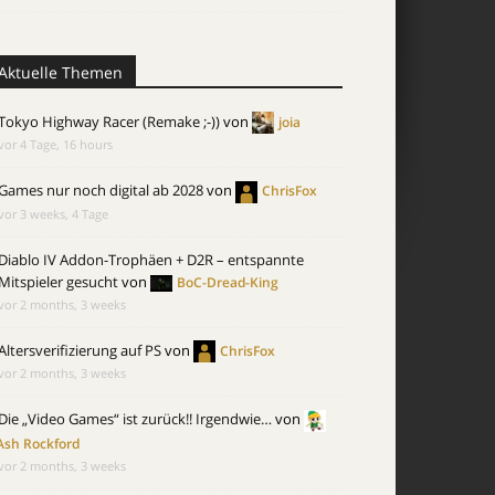
Aktuelle Themen
Tokyo Highway Racer (Remake ;-))
von
joia
vor 4 Tage, 16 hours
Games nur noch digital ab 2028
von
ChrisFox
vor 3 weeks, 4 Tage
Diablo IV Addon-Trophäen + D2R – entspannte
Mitspieler gesucht
von
BoC-Dread-King
vor 2 months, 3 weeks
Altersverifizierung auf PS
von
ChrisFox
vor 2 months, 3 weeks
Die „Video Games“ ist zurück!! Irgendwie…
von
Ash Rockford
vor 2 months, 3 weeks