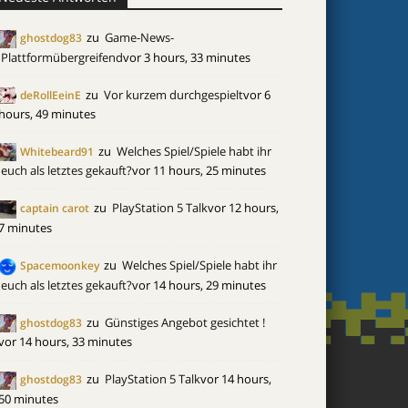
zu
Game-News-
ghostdog83
Plattformübergreifend
vor 3 hours, 33 minutes
zu
Vor kurzem durchgespielt
vor 6
deRollEeinE
hours, 49 minutes
zu
Welches Spiel/Spiele habt ihr
Whitebeard91
euch als letztes gekauft?
vor 11 hours, 25 minutes
zu
PlayStation 5 Talk
vor 12 hours,
captain carot
7 minutes
zu
Welches Spiel/Spiele habt ihr
Spacemoonkey
euch als letztes gekauft?
vor 14 hours, 29 minutes
zu
Günstiges Angebot gesichtet !
ghostdog83
vor 14 hours, 33 minutes
zu
PlayStation 5 Talk
vor 14 hours,
ghostdog83
50 minutes