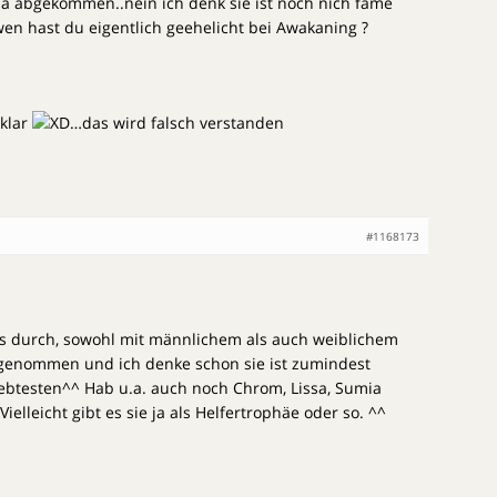
a abgekommen..nein ich denk sie ist noch nich fame
wen hast du eigentlich geehelicht bei Awakaning ?
 klar
…das wird falsch verstanden
#1168173
s durch, sowohl mit männlichem als auch weiblichem
a genommen und ich denke schon sie ist zumindest
iebtesten^^ Hab u.a. auch noch Chrom, Lissa, Sumia
Vielleicht gibt es sie ja als Helfertrophäe oder so. ^^