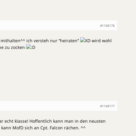
#1168176
 mithalten^^ ich versteh nur “heiraten”
wird wohl
ihe zu zocken
#1168177
r echt klasse! Hoffentlich kann man in den neusten
n kann MofD sich an Cpt. Falcon rächen. ^^