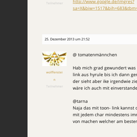
http://www.google.de/imgres?
Teilnehmer
sa=X&biw=1517&bih=683&tbm=i
25. Dezember 2013 um 21:52
@ tomatenmännchen
Hab mich grad gewundert was d
wolffenstei
link aus hyrule bis ich dann g
n
der sieht aber ike irgendwie zi
Teilnehmer
wäre ich auch mit einverstand
@tarna
Naja das mit toon- link kannst
mit jedem char mindestens imm
von machen welcher am besten 