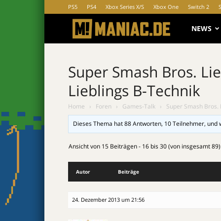
PS5
PS4
Xbox Series X/S
Xbox One
Switch 2
MANIAC.d
NEWS
Super Smash Bros. Lie
Lieblings B-Technik
Home
›
Foren
›
Games-Talk
›
Super Smash Bros. L
Dieses Thema hat 88 Antworten, 10 Teilnehmer, und 
Ansicht von 15 Beiträgen - 16 bis 30 (von insgesamt 89)
Autor
Beiträge
24. Dezember 2013 um 21:56