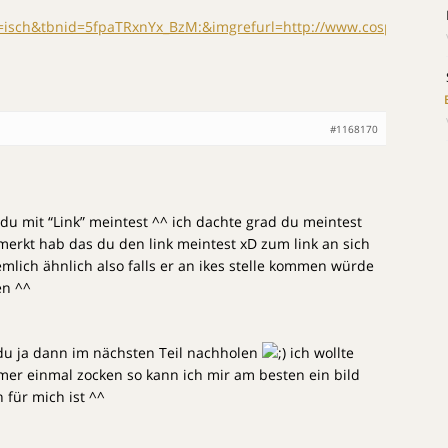
sch&tbnid=5fpaTRxnYx_BzM:&imgrefurl=http://www.cosplayisla
#1168170
u mit “Link” meintest ^^ ich dachte grad du meintest
emerkt hab das du den link meintest xD zum link an sich
emlich ähnlich also falls er an ikes stelle kommen würde
en ^^
 du ja dann im nächsten Teil nachholen
ich wollte
er einmal zocken so kann ich mir am besten ein bild
für mich ist ^^