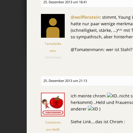
25. Dezember 2013 um 18:41
@wolffenstein
: stimmt, Young 
hatte nur paar wenige merkmal
(schnelligkeit, stärke, …)^^ mit
so sympathisch, aber hinterher
TarnaKaiRa
@Tomatenmann: wer ist Stahl?
mtin
Teilnehmer
25. Dezember 2013 um 21:13
ich meinte chrom
..nicht 
herkommt) ..Held und Frauen
anderer
)
Siehe Link….das ist Chrom :
Tomatenm
ann MofD