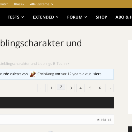
Switch
Klassik
Alle Systeme
e
TESTS
EXTENDED
FORUM
SHOP
ABO & 
blingscharakter und
ieblingscharakter und Lieblings B-Technik
wurde zuletzt von
ChrisKong
vor
vor 12 years
aktualisiert.
2
←
1
3
4
5
6
→
#1168166