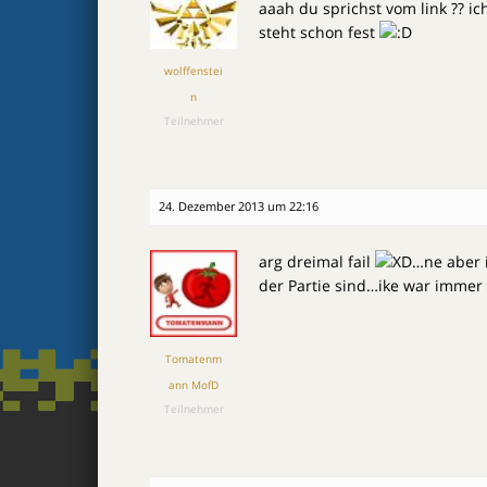
aaah du sprichst vom link ?? i
steht schon fest
wolffenstei
n
Teilnehmer
24. Dezember 2013 um 22:16
arg dreimal fail
…ne aber i
der Partie sind…ike war immer
Tomatenm
ann MofD
Teilnehmer