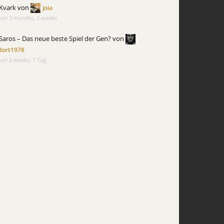
Kvark
von
joia
nd.co.uk/costume/view/82566&docid=8v5grCW6dmzAhM&imgurl=ht
vor 3 months, 2 weeks
Saros – Das neue beste Spiel der Gen?
von
Bort1978
vor 2 weeks, 1 Tag