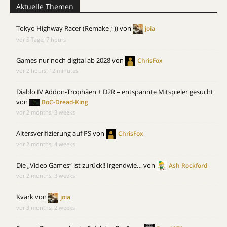
Aktuelle Themen
Tokyo Highway Racer (Remake ;-))
von
joia
vor 5 Tage, 7 hours
Games nur noch digital ab 2028
von
ChrisFox
vor 2 hours, 12 minutes
Diablo IV Addon-Trophäen + D2R – entspannte Mitspieler gesucht
von
BoC-Dread-King
vor 2 months, 3 weeks
Altersverifizierung auf PS
von
ChrisFox
vor 2 months, 4 weeks
Die „Video Games“ ist zurück!! Irgendwie…
von
Ash Rockford
vor 2 months, 3 weeks
Kvark
von
joia
vor 3 months, 2 weeks