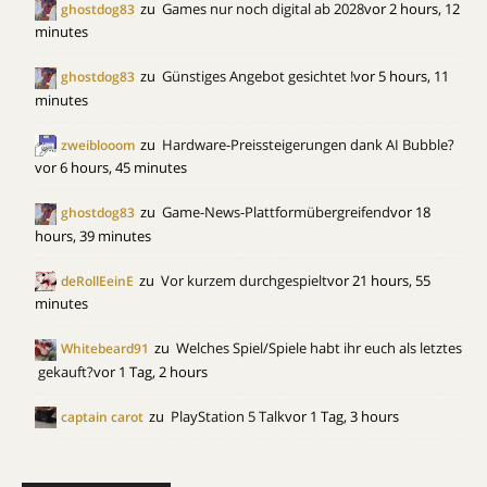
zu
Games nur noch digital ab 2028
vor 2 hours, 12
ghostdog83
minutes
zu
Günstiges Angebot gesichtet !
vor 5 hours, 11
ghostdog83
minutes
zu
Hardware-Preissteigerungen dank AI Bubble?
zweiblooom
vor 6 hours, 45 minutes
zu
Game-News-Plattformübergreifend
vor 18
ghostdog83
hours, 39 minutes
zu
Vor kurzem durchgespielt
vor 21 hours, 55
deRollEeinE
minutes
zu
Welches Spiel/Spiele habt ihr euch als letztes
Whitebeard91
gekauft?
vor 1 Tag, 2 hours
zu
PlayStation 5 Talk
vor 1 Tag, 3 hours
captain carot