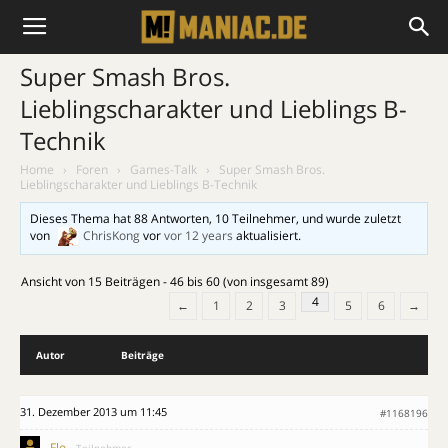
Super Smash Bros.
Lieblingscharakter und Lieblings B-
Technik
Home
›
Foren
›
Games-Talk
›
Super Smash Bros.
Lieblingscharakter und Lieblings B-Technik
Dieses Thema hat 88 Antworten, 10 Teilnehmer, und wurde zuletzt
von
ChrisKong
vor
vor 12 years
aktualisiert.
Ansicht von 15 Beiträgen - 46 bis 60 (von insgesamt 89)
4
←
1
2
3
5
6
→
Autor
Beiträge
31. Dezember 2013 um 11:45
#1168196
Flo
Teilnehmer