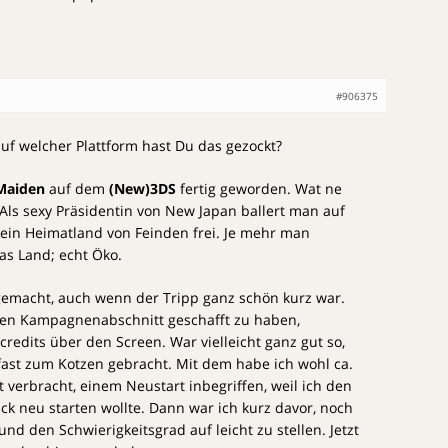
#906375
uf welcher Plattform hast Du das gezockt?
 Maiden
auf dem
(New)3DS
fertig geworden. Wat ne
Als sexy Präsidentin von New Japan ballert man auf
 sein Heimatland von Feinden frei. Je mehr man
das Land; echt Öko.
gemacht, auch wenn der Tripp ganz schön kurz war.
sten Kampagnenabschnitt geschafft zu haben,
redits über den Screen. War vielleicht ganz gut so,
ast zum Kotzen gebracht. Mit dem habe ich wohl ca.
it verbracht, einem Neustart inbegriffen, weil ich den
ck neu starten wollte. Dann war ich kurz davor, noch
d den Schwierigkeitsgrad auf leicht zu stellen. Jetzt