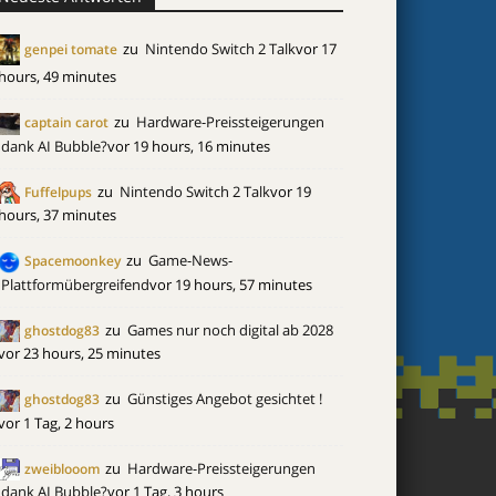
zu
Nintendo Switch 2 Talk
vor 17
genpei tomate
hours, 49 minutes
zu
Hardware-Preissteigerungen
captain carot
dank AI Bubble?
vor 19 hours, 16 minutes
zu
Nintendo Switch 2 Talk
vor 19
Fuffelpups
hours, 37 minutes
zu
Game-News-
Spacemoonkey
Plattformübergreifend
vor 19 hours, 57 minutes
zu
Games nur noch digital ab 2028
ghostdog83
vor 23 hours, 25 minutes
zu
Günstiges Angebot gesichtet !
ghostdog83
vor 1 Tag, 2 hours
zu
Hardware-Preissteigerungen
zweiblooom
dank AI Bubble?
vor 1 Tag, 3 hours