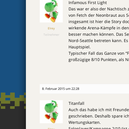
Infamous First Light
Das war er also der Nachtisch 
von Fetch der Neonbraut aus S
insgesamt ist hier die Story do
wirkende Arena-Kämpfe in den
Elrey
besser machen können. Das Set
Teilnehmer
Nord-Seattle betreten kann. Es 
Hauptspiel.
Typischer Fall das Ganze von “
großzügige 8/10 Punkten, als N
8. Februar 2015 um 22:28
Titanfall
Auch das habe ich mit Freunden
geschrieben. Deshalb spare ich
Wertungskarten.
Soloplayer/Kampagne 2/10 (ist
Elrey