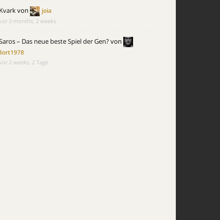
Kvark
von
joia
vor 3 months, 2 weeks
Saros – Das neue beste Spiel der Gen?
von
Bort1978
vor 2 weeks, 2 Tage