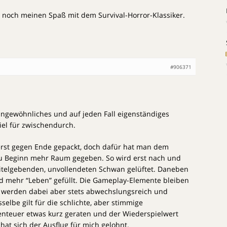
e noch meinen Spaß mit dem Survival-Horror-Klassiker.
#906371
 ungewöhnliches und auf jeden Fall eigenständiges
iel für zwischendurch.
erst gegen Ende gepackt, doch dafür hat man dem
zu Beginn mehr Raum gegeben. So wird erst nach und
itelgebenden, unvollendeten Schwan gelüftet. Daneben
nd mehr “Leben” gefüllt. Die Gameplay-Elemente bleiben
r, werden dabei aber stets abwechslungsreich und
selbe gilt für die schlichte, aber stimmige
benteuer etwas kurz geraten und der Wiederspielwert
hat sich der Ausflug für mich gelohnt.