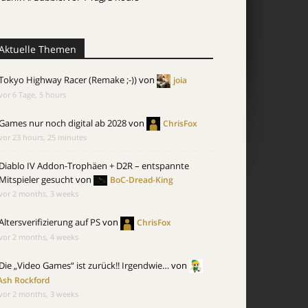
Aktuelle Themen
Tokyo Highway Racer (Remake ;-))
von
joia
vor 6 Tage, 5 hours
Games nur noch digital ab 2028
von
ChrisFox
vor 23 hours, 25 minutes
Diablo IV Addon-Trophäen + D2R – entspannte
Mitspieler gesucht
von
BoC-Dread-King
vor 2 months, 3 weeks
Altersverifizierung auf PS
von
ChrisFox
vor 2 months, 4 weeks
Die „Video Games“ ist zurück!! Irgendwie…
von
Ash Rockford
vor 2 months, 3 weeks