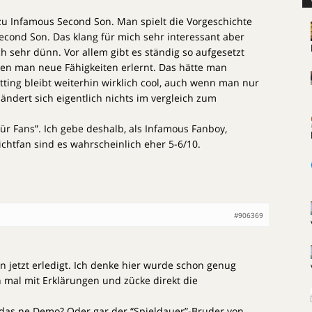
zu Infamous Second Son. Man spielt die Vorgeschichte
econd Son. Das klang für mich sehr interessant aber
ch sehr dünn. Vor allem gibt es ständig so aufgesetzt
en man neue Fähigkeiten erlernt. Das hätte man
ting bleibt weiterhin wirklich cool, auch wenn man nur
ändert sich eigentlich nichts im vergleich zum
Für Fans”. Ich gebe deshalb, als Infamous Fanboy,
ichtfan sind es wahrscheinlich eher 5-6/10.
#906369
 jetzt erledigt. Ich denke hier wurde schon genug
 mal mit Erklärungen und zücke direkt die
 das ne Demo? Oder gar der “Spieldauer”-Bruder von