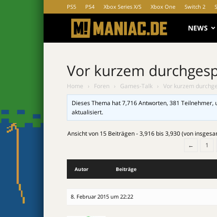
PS5
PS4
Xbox Series X/S
Xbox One
Switch 2
MANIAC.d
NEWS
Vor kurzem durchgesp
Home
›
Foren
›
Games-Talk
›
Vor kurzem durchge
Dieses Thema hat 7,716 Antworten, 381 Teilnehmer, 
aktualisiert.
Ansicht von 15 Beiträgen - 3,916 bis 3,930 (von insgesa
←
1
Autor
Beiträge
8. Februar 2015 um 22:22