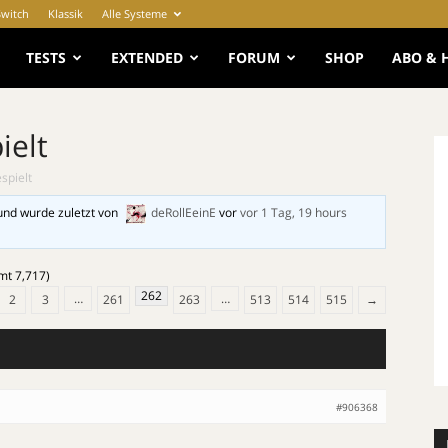
Switch
Klassik
Alle Systeme
e
TESTS
EXTENDED
FORUM
SHOP
ABO & 
ielt
spielt
und wurde zuletzt von
deRollEeinE
vor
vor 1 Tag, 19 hours
mt 7,717)
262
…
…
2
3
261
263
513
514
515
→
#906368