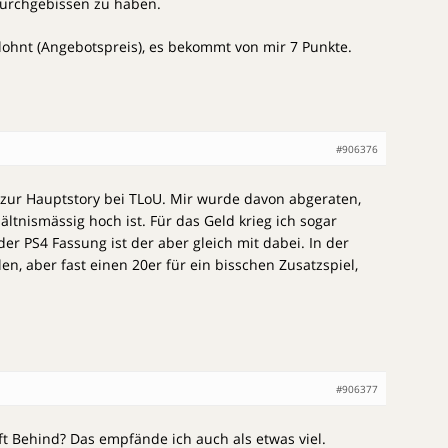
durchgebissen zu haben.
elohnt (Angebotspreis), es bekommt von mir 7 Punkte.
#906376
C zur Hauptstory bei TLoU. Mir wurde davon abgeraten,
ltnismässig hoch ist. Für das Geld krieg ich sogar
der PS4 Fassung ist der aber gleich mit dabei. In der
len, aber fast einen 20er für ein bisschen Zusatzspiel,
#906377
ft Behind? Das empfände ich auch als etwas viel.