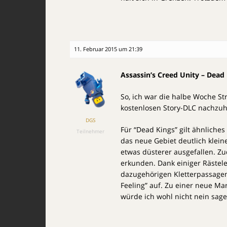
11. Februar 2015 um 21:39
Assassin’s Creed Unity – Dead
So, ich war die halbe Woche St
kostenlosen Story-DLC nachzuh
DGS
Für “Dead Kings” gilt ähnliche
Teilnehmer
das neue Gebiet deutlich klei
etwas düsterer ausgefallen. Z
erkunden. Dank einiger Rästel
dazugehörigen Kletterpassage
Feeling” auf. Zu einer neue Ma
würde ich wohl nicht nein sag