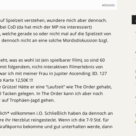
#906400
auf Spielzeit verstehen, wundere mich aber dennoch.
bei CoD (da hat mich der MP nie interessiert)
, welche gerade so oder nicht mal auf die Spielzeit von
dennoch nicht an eine solche Mordsdiskussion bzgl.
t, was es wohl ist (ein spielbarer Film), so sind 60
 mit folgendem, nicht-interaktiven Filmerlebnis von
war ich mit meiner Frau in Jupiter Ascending 3D. 127
e Karte 12,50€ !!!
 Grütze! Hätte er eine “Laufzeit” wie The Order gehabt,
50 Tacken gelegen. In The Order kann ich aber noch
r auf Trophäen-Jagd gehen.
nlich* vollkommen i.O. Schließlich haben da dennoch an
e ihr Herzblut reingesteckt. Wenn ich die 7-9 Std. für
Grafikporno bekomme und gut unterhalten werde, dann