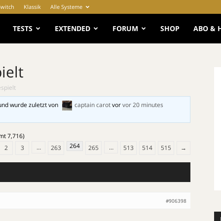
Switch
Klassik
Alle Systeme
e
TESTS
EXTENDED
FORUM
SHOP
ABO & 
ielt
spielt
und wurde zuletzt von
captain carot
vor
vor 20 minutes
mt 7,716)
264
…
…
2
3
263
265
513
514
515
→
#906398