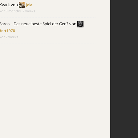
Kvark
von
joia
vor 3 months, 2 weeks
Saros – Das neue beste Spiel der Gen?
von
Bort1978
vor 2 weeks