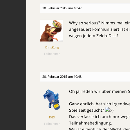
20. Februar 2015 um 10:47
Why so serious? Nimms mal ein 
angesäuert kommuniziert ist e
wegen jedem Zelda-Diss?
ChrisKong
Teilnehmer
20. Februar 2015 um 10:48
Oh ja, reden wir über meinen 
Ganz ehrlich, hat sich irgendw
Spielzeit gesucht?
Das verfasse ich auch nur weg
DGS
Teilnahmebedingung.
Teilnehmer
Wo ist eigentlich der Wicht, de