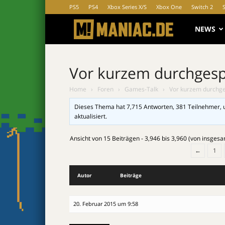
PS5
PS4
Xbox Series X/S
Xbox One
Switch 2
MANIAC.d
NEWS
Vor kurzem durchgesp
Home
›
Foren
›
Games-Talk
›
Vor kurzem durchge
Dieses Thema hat 7,715 Antworten, 381 Teilnehmer, 
aktualisiert.
Ansicht von 15 Beiträgen - 3,946 bis 3,960 (von insgesa
←
1
Autor
Beiträge
20. Februar 2015 um 9:58