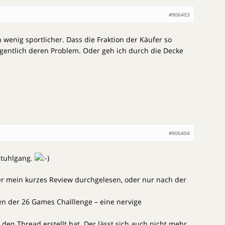
#906403
wenig sportlicher. Dass die Fraktion der Käufer so
igentlich deren Problem. Oder geh ich durch die Decke
#906404
Stuhlgang.
er mein kurzes Review durchgelesen, oder nur nach der
en der 26 Games Challlenge – eine nervige
r den Thread erstellt hat. Der lässt sich auch nicht mehr