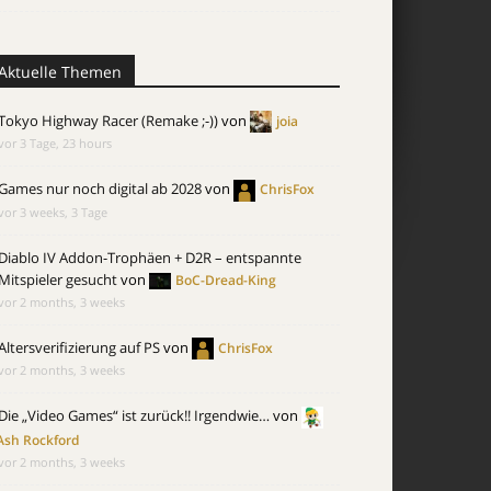
Aktuelle Themen
Tokyo Highway Racer (Remake ;-))
von
joia
vor 3 Tage, 23 hours
Games nur noch digital ab 2028
von
ChrisFox
vor 3 weeks, 3 Tage
Diablo IV Addon-Trophäen + D2R – entspannte
Mitspieler gesucht
von
BoC-Dread-King
vor 2 months, 3 weeks
Altersverifizierung auf PS
von
ChrisFox
vor 2 months, 3 weeks
Die „Video Games“ ist zurück!! Irgendwie…
von
Ash Rockford
vor 2 months, 3 weeks