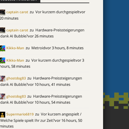
zu
Vor kurzem durchgespielt
vor
captain carot
20 minutes
zu
Hardware-Preissteigerungen
captain carot
dank AI Bubble?
vor 26 minutes
zu
Metroid
vor 3 hours, 8 minutes
Kikko-Man
zu
Vor kurzem durchgespielt
vor 3
Kikko-Man
hours, 58 minutes
zu
Hardware-Preissteigerungen
ghostdog83
dank AI Bubble?
vor 10 hours, 41 minutes
zu
Hardware-Preissteigerungen
ghostdog83
dank AI Bubble?
vor 10 hours, 54 minutes
zu
Vor kurzem angespielt /
Supermario6819
Welche Spiele spielt Ihr zur Zeit?
vor 16 hours, 50
minutes