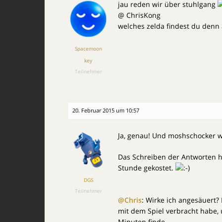
jau reden wir über stuhlgang
@ ChrisKong
welches zelda findest du denn
Spacemoon
key
Teilnehmer
20. Februar 2015 um 10:57
Ja, genau! Und moshschocker wo
Das Schreiben der Antworten 
Stunde gekostet.
DGS
Teilnehmer
@Chris
: Wirke ich angesäuert? 
mit dem Spiel verbracht habe, 
Minuten finde.