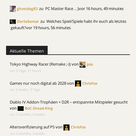
zu
PC Master Race .. ;)
vor 16 hours, 49 minutes
ghostdog83
zu
Welches Spiel/Spiele habt ihr euch als letztes
DerSebomat
gekauft?
vor 19 hours, 56 minutes
Aktuelle Themen
Tokyo Highway Racer (Remake ;-))
von
joia
vor 3 Tage, 21 hours
Games nur noch digital ab 2028
von
ChrisFox
vor 3 weeks, 3 Tage
Diablo IV Addon-Trophäen + D2R – entspannte Mitspieler gesucht
von
BoC-Dread-King
vor 2 months, 3 weeks
Altersverifizierung auf PS
von
ChrisFox
vor 2 months, 3 weeks