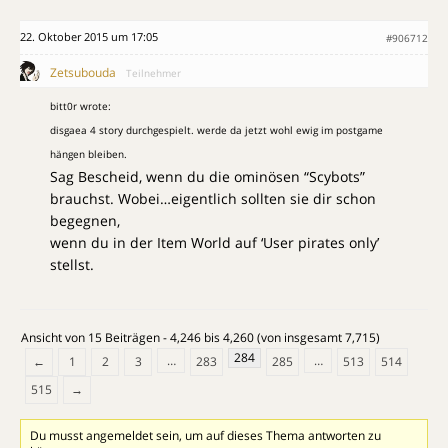
22. Oktober 2015 um 17:05
#906712
Zetsubouda
Teilnehmer
bitt0r wrote:
disgaea 4 story durchgespielt. werde da jetzt wohl ewig im postgame
hängen bleiben.
Sag Bescheid, wenn du die ominösen “Scybots”
brauchst. Wobei…eigentlich sollten sie dir schon
begegnen,
wenn du in der Item World auf ‘User pirates only’
stellst.
Ansicht von 15 Beiträgen - 4,246 bis 4,260 (von insgesamt 7,715)
284
…
…
←
1
2
3
283
285
513
514
515
→
Du musst angemeldet sein, um auf dieses Thema antworten zu