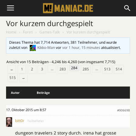
Vor kurzem durchgespielt
Home
›
Foren
›
Games-Talk
›
Vor kurzem durchgespielt
Dieses Thema hat 7,714 Antworten, 381 Teilnehmer, und wurde
zuletzt von
Kikko-Man
vor
vor 1 hour, 15 minutes
aktualisiert.
Ansicht von 15 Beiträgen - 4,246 bis 4,260 (von insgesamt 7,715)
284
…
…
←
1
2
3
283
285
513
514
515
→
Autor
Beiträge
17. Oktober 2015 um 8:57
#906698
bitt0r
Teilnehmer
dungeon travelers 2 story durch. irena hat grosse