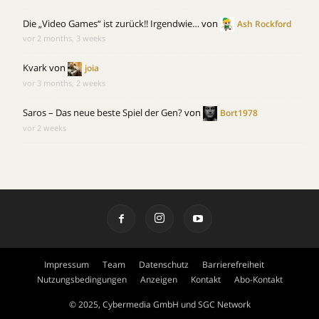
Die „Video Games“ ist zurück!! Irgendwie…
von
Ash Rockford
vor 2 months, 3 weeks
Kvark
von
joia
vor 3 months, 2 weeks
Saros – Das neue beste Spiel der Gen?
von
Bort1978
vor 2 weeks
Impressum
Team
Datenschutz
Barrierefreiheit
Nutzungsbedingungen
Anzeigen
Kontakt
Abo-Kontakt
© 2025, Cybermedia GmbH und SGC Network