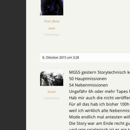
Piotr_Rhod
anov
Teilnehmer
8. Oktober 2015 um 3:28
MGS5 gestern Storytechnisch k
50 Hauptmissionen
54 Nebenmissionen
Ungefähr 6h oder mehr Tapes 
Kinski
Hab mir auch die nicht veröffe
Teilnehmer
Für all das hab ich bisher 100h
weil ich wirklich alle Nebenm
Mode endlich mal antesten will
Die Story war am Ende recht gu
und rein spielerisch ist es ei