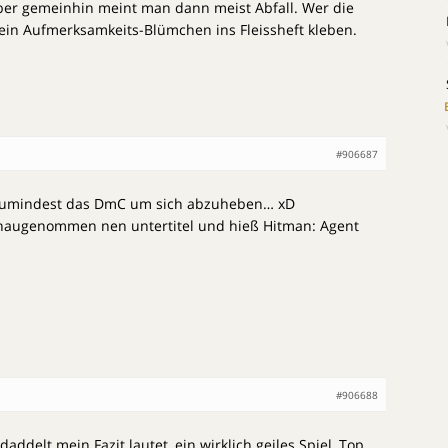
 aber gemeinhin meint man dann meist Abfall. Wer die
e ein Aufmerksamkeits-Blümchen ins Fleissheft kleben.
#906687
 zumindest das DmC um sich abzuheben… xD
enaugenommen nen untertitel und hieß Hitman: Agent
#906688
delt mein Fazit lautet, ein wirklich geiles Spiel, Top