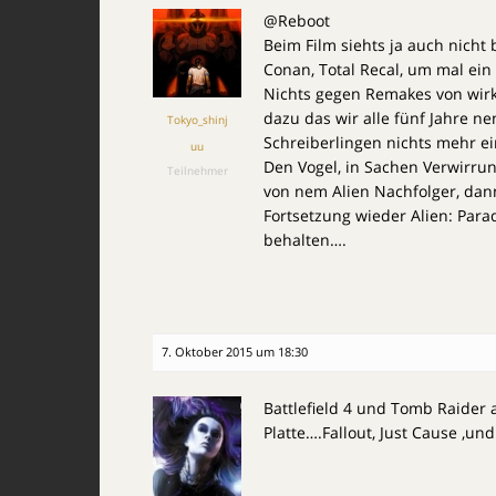
@Reboot
Beim Film siehts ja auch nicht b
Conan, Total Recal, um mal ein
Nichts gegen Remakes von wirkl
dazu das wir alle fünf Jahre n
Tokyo_shinj
Schreiberlingen nichts mehr ein
uu
Den Vogel, in Sachen Verwirrung
Teilnehmer
von nem Alien Nachfolger, dan
Fortsetzung wieder Alien: Parad
behalten….
7. Oktober 2015 um 18:30
Battlefield 4 und Tomb Raider au
Platte….Fallout, Just Cause ,und