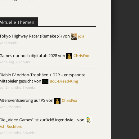
Aktuelle Themen
Tokyo Highway Racer (Remake ;-))
von
joia
vor 1 week
Games nur noch digital ab 2028
von
ChrisFox
vor 1 Tag, 23 hours
Diablo IV Addon-Trophäen + D2R – entspannte
Mitspieler gesucht
von
BoC-Dread-King
vor 2 months, 3 weeks
Altersverifizierung auf PS
von
ChrisFox
vor 3 months
Die „Video Games“ ist zurück!! Irgendwie…
von
Ash Rockford
vor 2 months, 3 weeks