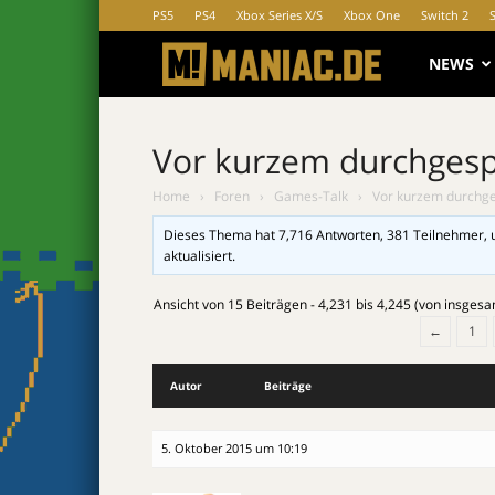
PS5
PS4
Xbox Series X/S
Xbox One
Switch 2
MANIAC.d
NEWS
Vor kurzem durchgesp
Home
›
Foren
›
Games-Talk
›
Vor kurzem durchge
Dieses Thema hat 7,716 Antworten, 381 Teilnehmer, 
aktualisiert.
Ansicht von 15 Beiträgen - 4,231 bis 4,245 (von insgesa
←
1
Autor
Beiträge
5. Oktober 2015 um 10:19