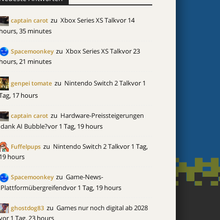
zu
Xbox Series XS Talk
vor 14
captain carot
hours, 35 minutes
zu
Xbox Series XS Talk
vor 23
Spacemoonkey
hours, 21 minutes
zu
Nintendo Switch 2 Talk
vor 1
genpei tomate
Tag, 17 hours
zu
Hardware-Preissteigerungen
captain carot
dank AI Bubble?
vor 1 Tag, 19 hours
zu
Nintendo Switch 2 Talk
vor 1 Tag,
Fuffelpups
19 hours
zu
Game-News-
Spacemoonkey
Plattformübergreifend
vor 1 Tag, 19 hours
zu
Games nur noch digital ab 2028
ghostdog83
vor 1 Tag, 23 hours