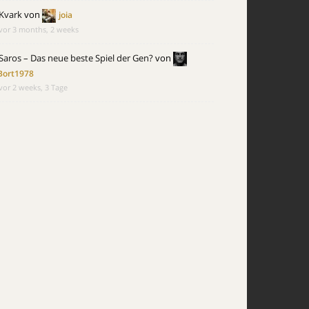
Kvark
von
joia
vor 3 months, 2 weeks
Saros – Das neue beste Spiel der Gen?
von
Bort1978
vor 2 weeks, 3 Tage