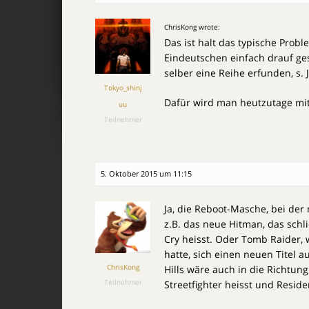
ChrisKong wrote:
Das ist halt das typische Prob
Eindeutschen einfach drauf ges
selber eine Reihe erfunden, s. 
Tokyo_shinj
Dafür wird man heutzutage mit 
uu
Teilnehmer
5. Oktober 2015 um 11:15
Ja, die Reboot-Masche, bei der 
z.B. das neue Hitman, das schli
Cry heisst. Oder Tomb Raider
hatte, sich einen neuen Titel au
ChrisKong
Hills wäre auch in die Richtung
Teilnehmer
Streetfighter heisst und Residen