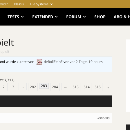
Switch
Klassik
Alle Systeme
e
TESTS
EXTENDED
FORUM
SHOP
ABO & 
ielt
spielt
und wurde zuletzt von
deRollEeinE
vor
vor 2 Tage, 19 hours
mt 7,717)
283
…
…
2
3
282
284
513
514
515
→
#906683