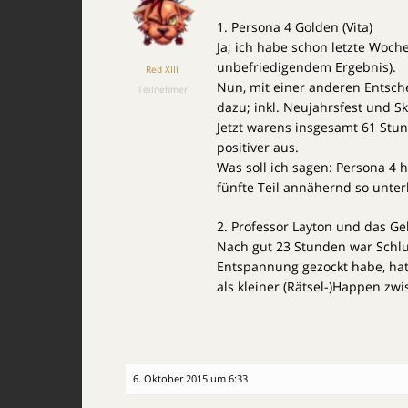
1. Persona 4 Golden (Vita)
Ja; ich habe schon letzte Woch
unbefriedigendem Ergebnis).
Red XIII
Nun, mit einer anderen Entsc
Teilnehmer
dazu; inkl. Neujahrsfest und Sk
Jetzt warens insgesamt 61 Stu
positiver aus.
Was soll ich sagen: Persona 4 h
fünfte Teil annähernd so unterh
2. Professor Layton und das Ge
Nach gut 23 Stunden war Schlu
Entspannung gezockt habe, hat
als kleiner (Rätsel-)Happen zw
6. Oktober 2015 um 6:33