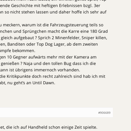
nde Geschichte mit heftigen Erlebnissen bzgl. 3er
 so nicht stehen lassen und daher hoffe ich sehr auf
u meckern, warum ist die Fahrzeugsteuerung teils so
inchen und Sprüngchen macht die Karre eine 180 Grad
gleich aufgebaut ? Sprich 2 Minenfelder, Sniper killen,
en, Banditen oder Top Dog Lager, ab dem zweiten
Krämpfe bekommen.
en 10 Gegner aufwärts mehr mit der Kamera am
enießen ? Naja und den tollen Bug dass ich die
kann ist übrigens immernoch vorhanden.
die Kritikpunkte doch recht zahlreich sind hab ich mit
t, nu geht’s an Until Dawn.
#906689
et, die ich auf Handheld schon einige Zeit spielte.