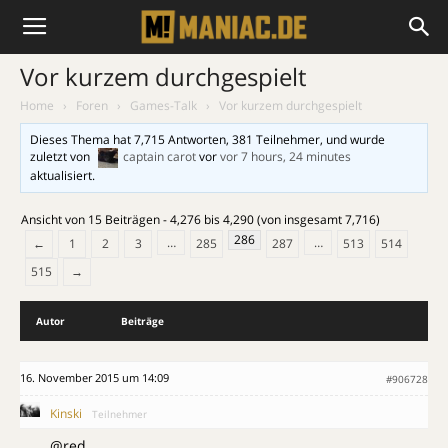
Vor kurzem durchgespielt
Home
›
Foren
›
Games-Talk
›
Vor kurzem durchgespielt
Dieses Thema hat 7,715 Antworten, 381 Teilnehmer, und wurde
zuletzt von
captain carot
vor
vor 7 hours, 24 minutes
aktualisiert.
Ansicht von 15 Beiträgen - 4,276 bis 4,290 (von insgesamt 7,716)
286
…
…
←
1
2
3
285
287
513
514
515
→
Autor
Beiträge
16. November 2015 um 14:09
#906728
Kinski
Teilnehmer
@red