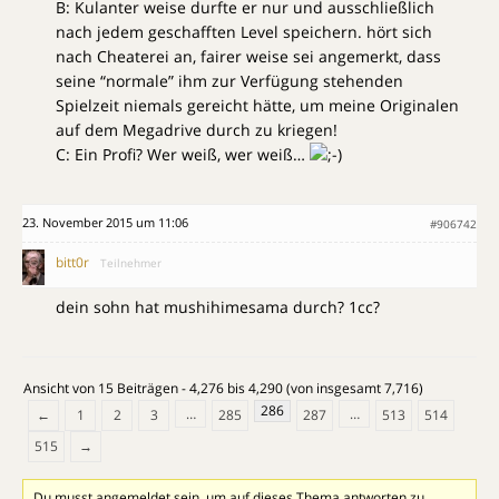
B: Kulanter weise durfte er nur und ausschließlich
nach jedem geschafften Level speichern. hört sich
nach Cheaterei an, fairer weise sei angemerkt, dass
seine “normale” ihm zur Verfügung stehenden
Spielzeit niemals gereicht hätte, um meine Originalen
auf dem Megadrive durch zu kriegen!
C: Ein Profi? Wer weiß, wer weiß…
23. November 2015 um 11:06
#906742
bitt0r
Teilnehmer
dein sohn hat mushihimesama durch? 1cc?
Ansicht von 15 Beiträgen - 4,276 bis 4,290 (von insgesamt 7,716)
286
…
…
←
1
2
3
285
287
513
514
515
→
Du musst angemeldet sein, um auf dieses Thema antworten zu