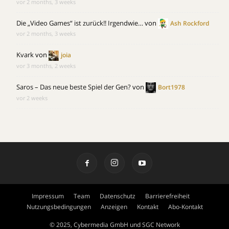
vor 2 months, 3 weeks
Die „Video Games“ ist zurück!! Irgendwie…
von
Ash Rockford
vor 2 months, 3 weeks
Kvark
von
joia
vor 3 months, 2 weeks
Saros – Das neue beste Spiel der Gen?
von
Bort1978
vor 2 weeks
Impressum
Team
Datenschutz
Barrierefreiheit
Nutzungsbedingungen
Anzeigen
Kontakt
Abo-Kontakt
© 2025, Cybermedia GmbH und SGC Network