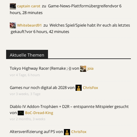
zu
Game-News-Plattformübergreifend
vor 6
captain carot
hours, 28 minutes
zu
Welches Spiel/Spiele habt ihr euch als letztes
Whitebeard91
gekauft?
vor 6 hours, 42 minutes
Aktuelle Themen
Tokyo Highway Racer (Remake ;-))
von
joia
vor 4 Tage, 6 hours
Games nur noch digital ab 2028
von
ChrisFox
vor 3 weeks, 3 Tage
Diablo IV Addon-Trophäen + D2R – entspannte Mitspieler gesucht
von
BoC-Dread-King
vor 2 months, 3 weeks
Altersverifizierung auf PS
von
ChrisFox