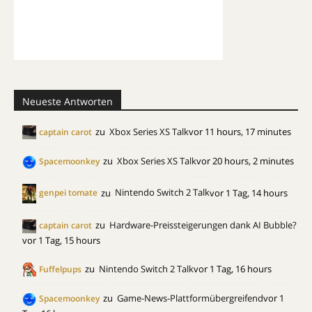
Neueste Antworten
zu
Xbox Series XS Talk
vor 11 hours, 17 minutes
captain carot
zu
Xbox Series XS Talk
vor 20 hours, 2 minutes
Spacemoonkey
zu
Nintendo Switch 2 Talk
vor 1 Tag, 14 hours
genpei tomate
zu
Hardware-Preissteigerungen dank AI Bubble?
captain carot
vor 1 Tag, 15 hours
zu
Nintendo Switch 2 Talk
vor 1 Tag, 16 hours
Fuffelpups
zu
Game-News-Plattformübergreifend
vor 1
Spacemoonkey