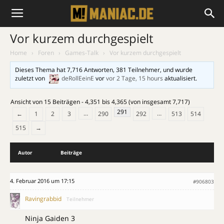
Vor kurzem durchgespielt
Home
›
Foren
›
Games-Talk
›
Vor kurzem durchgespielt
Dieses Thema hat 7,716 Antworten, 381 Teilnehmer, und wurde
zuletzt von
deRollEeinE
vor
vor 2 Tage, 15 hours
aktualisiert.
Ansicht von 15 Beiträgen - 4,351 bis 4,365 (von insgesamt 7,717)
291
…
…
←
1
2
3
290
292
513
514
515
→
Autor
Beiträge
4. Februar 2016 um 17:15
#906803
Ravingrabbid
Teilnehmer
Ninja Gaiden 3