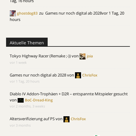
Tag, 16 hours
zu
Games nur noch digital ab 2028
vor 1 Tag, 20
ghostdog83
hours
Aktuelle Themen
Tokyo Highway Racer (Remake ;-))
von
joia
vor 1 week
Games nur noch digital ab 2028
von
ChrisFox
vor 1 Tag, 20 hours
Diablo IV Addon-Trophäen + D2R – entspannte Mitspieler gesucht
von
BoC-Dread-King
vor 2 months, 3 weeks
Altersverifizierung auf PS
von
ChrisFox
vor 3 months