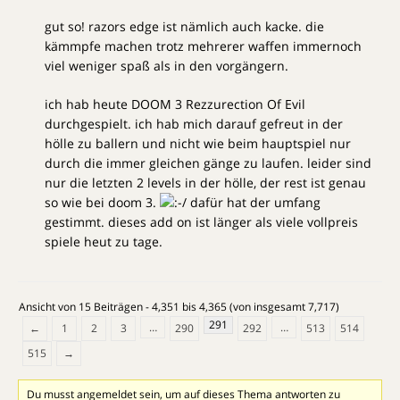
gut so! razors edge ist nämlich auch kacke. die
kämmpfe machen trotz mehrerer waffen immernoch
viel weniger spaß als in den vorgängern.
ich hab heute DOOM 3 Rezzurection Of Evil
durchgespielt. ich hab mich darauf gefreut in der
hölle zu ballern und nicht wie beim hauptspiel nur
durch die immer gleichen gänge zu laufen. leider sind
nur die letzten 2 levels in der hölle, der rest ist genau
so wie bei doom 3.
dafür hat der umfang
gestimmt. dieses add on ist länger als viele vollpreis
spiele heut zu tage.
Ansicht von 15 Beiträgen - 4,351 bis 4,365 (von insgesamt 7,717)
291
…
…
←
1
2
3
290
292
513
514
515
→
Du musst angemeldet sein, um auf dieses Thema antworten zu