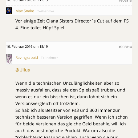
#906813
Max Snake
Teilnehmer
Vor einige Zeit Giana Sisters Director´s Cut auf dem PS
4. Eine tolles Hüpf Spiel.
16. Februar 2016 um 18:19
#906814
Ravingrabbid
Teilnehmer
@Ullus
Wenn die technischen Unzulänglichkeiten aber so
massiv ausfallen, dass sie den Spielspaß trüben, und
wenn es nur ein bisschen ist, dann lohnt sich ein
Versionsvergleich oft trotzdem.
So hab ich als Besitzer von Ps3 und 360 immer zur
technisch besseren Version gegriffen. Wenn ich schon
für beide Versionen das gleiche Geld bezahle, will ich
auch das bestmögliche Produkt. Warum also die
“schlechtere” Fassung wählen, auch wenn sie nur