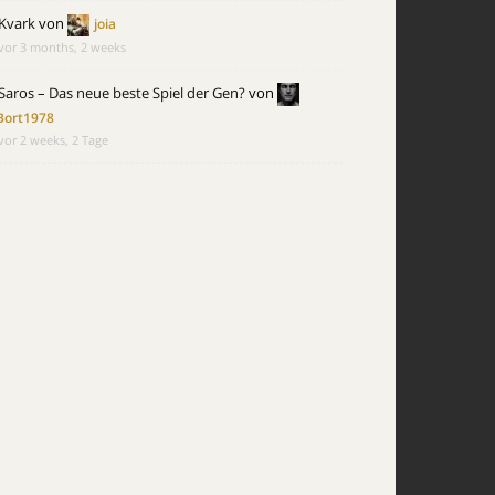
Kvark
von
joia
vor 3 months, 2 weeks
Saros – Das neue beste Spiel der Gen?
von
Bort1978
vor 2 weeks, 2 Tage