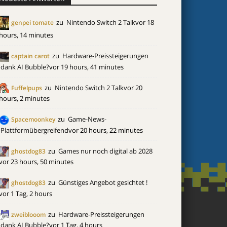
zu
Nintendo Switch 2 Talk
vor 18
genpei tomate
hours, 14 minutes
zu
Hardware-Preissteigerungen
captain carot
dank AI Bubble?
vor 19 hours, 41 minutes
zu
Nintendo Switch 2 Talk
vor 20
Fuffelpups
hours, 2 minutes
zu
Game-News-
Spacemoonkey
Plattformübergreifend
vor 20 hours, 22 minutes
zu
Games nur noch digital ab 2028
ghostdog83
vor 23 hours, 50 minutes
zu
Günstiges Angebot gesichtet !
ghostdog83
vor 1 Tag, 2 hours
zu
Hardware-Preissteigerungen
zweiblooom
dank AI Bubble?
vor 1 Tag, 4 hours