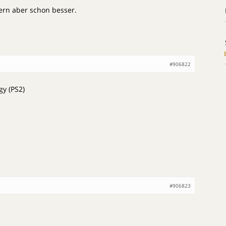
gern aber schon besser.
#906822
gy (PS2)
#906823