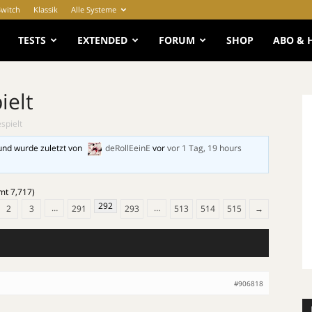
Switch
Klassik
Alle Systeme
e
TESTS
EXTENDED
FORUM
SHOP
ABO & 
ielt
spielt
und wurde zuletzt von
deRollEeinE
vor
vor 1 Tag, 19 hours
mt 7,717)
292
…
…
2
3
291
293
513
514
515
→
#906818