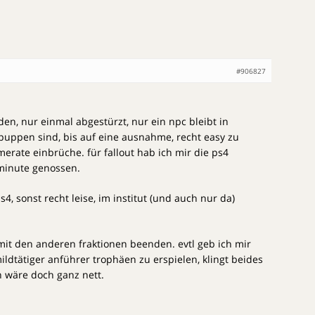
#906827
en, nur einmal abgestürzt, nur ein npc bleibt in
uppen sind, bis auf eine ausnahme, recht easy zu
merate einbrüche. für fallout hab ich mir die ps4
 minute genossen.
4, sonst recht leise, im institut (und auch nur da)
mit den anderen fraktionen beenden. evtl geb ich mir
ldtätiger anführer trophäen zu erspielen, klingt beides
n wäre doch ganz nett.