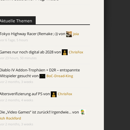
Aktuelle Themen
Tokyo Highway Racer (Remake ;-))
von
joia
vor 6 Tage, 5 hours
Games nur noch digital ab 2028
von
ChrisFox
vor 23 hours, 50 minutes
Diablo IV Addon-Trophäen + D2R – entspannte
Mitspieler gesucht
von
BoC-Dread-King
vor 2 months, 3 weeks
Altersverifizierung auf PS
von
ChrisFox
vor 2 months, 4 weeks
Die „Video Games“ ist zurück!! Irgendwie…
von
Ash Rockford
vor 2 months, 3 weeks