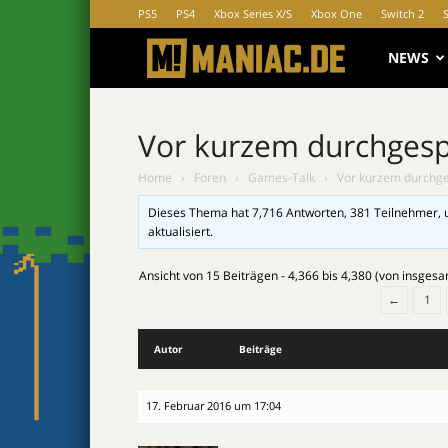
PS5
PS4
Xbox Series X/S
Xbox One
Switch 2
MANIAC.d
NEWS
Vor kurzem durchgesp
Home
›
Foren
›
Games-Talk
›
Vor kurzem durchge
Dieses Thema hat 7,716 Antworten, 381 Teilnehmer, 
aktualisiert.
Ansicht von 15 Beiträgen - 4,366 bis 4,380 (von insgesa
←
1
Autor
Beiträge
17. Februar 2016 um 17:04