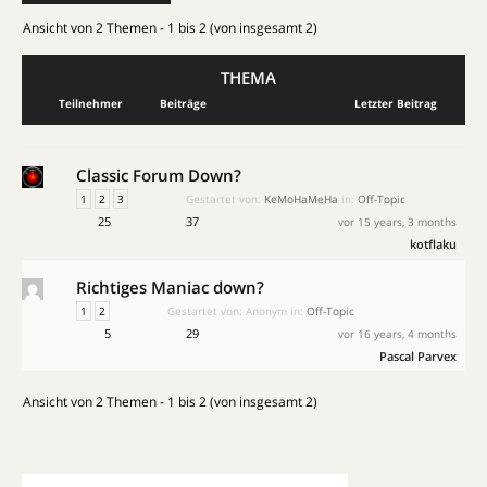
Ansicht von 2 Themen - 1 bis 2 (von insgesamt 2)
THEMA
Teilnehmer
Beiträge
Letzter Beitrag
Classic Forum Down?
1
2
3
Gestartet von:
KeMoHaMeHa
in:
Off-Topic
25
37
vor 15 years, 3 months
kotflaku
Richtiges Maniac down?
1
2
Gestartet von:
Anonym
in:
Off-Topic
5
29
vor 16 years, 4 months
Pascal Parvex
Ansicht von 2 Themen - 1 bis 2 (von insgesamt 2)