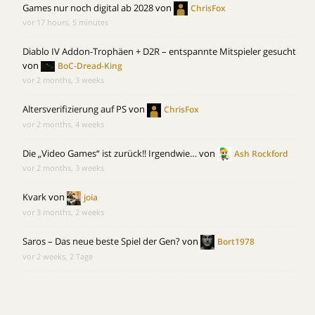
Games nur noch digital ab 2028
von
ChrisFox
vor 17 hours, 5 minutes
Diablo IV Addon-Trophäen + D2R – entspannte Mitspieler gesucht
von
BoC-Dread-King
vor 2 months, 3 weeks
Altersverifizierung auf PS
von
ChrisFox
vor 2 months, 4 weeks
Die „Video Games“ ist zurück!! Irgendwie…
von
Ash Rockford
vor 2 months, 3 weeks
Kvark
von
joia
vor 3 months, 2 weeks
Saros – Das neue beste Spiel der Gen?
von
Bort1978
vor 2 weeks, 2 Tage