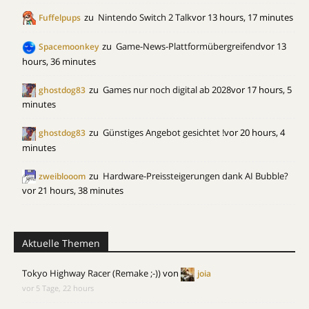
zu
Nintendo Switch 2 Talk
vor 13 hours, 17 minutes
Fuffelpups
zu
Game-News-Plattformübergreifend
vor 13
Spacemoonkey
hours, 36 minutes
zu
Games nur noch digital ab 2028
vor 17 hours, 5
ghostdog83
minutes
zu
Günstiges Angebot gesichtet !
vor 20 hours, 4
ghostdog83
minutes
zu
Hardware-Preissteigerungen dank AI Bubble?
zweiblooom
vor 21 hours, 38 minutes
Aktuelle Themen
Tokyo Highway Racer (Remake ;-))
von
joia
vor 5 Tage, 22 hours