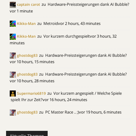
zu
Hardware-Preissteigerungen dank AI Bubble?
captain carot
vor 1 minute
zu
Metroid
vor 2 hours, 43 minutes
Kikko-Man
zu
Vor kurzem durchgespielt
vor 3 hours, 32
Kikko-Man
minutes
zu
Hardware-Preissteigerungen dank AI Bubble?
ghostdog83
vor 10 hours, 15 minutes
zu
Hardware-Preissteigerungen dank AI Bubble?
ghostdog83
vor 10 hours, 28 minutes
zu
Vor kurzem angespielt / Welche Spiele
Supermario6819
spielt Ihr zur Zeit?
vor 16 hours, 24 minutes
zu
PC Master Race .. ;)
vor 19 hours, 6 minutes
ghostdog83
Aktuelle Themen