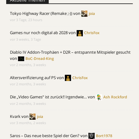
Tokyo Highway Racer (Remake ;-))
von
joia
vor 3 Tage, 23 hours
Games nur noch digital ab 2028
von
ChrisFox
vor 3 weeks, 3 Tage
Diablo IV Addon-Trophäen + D2R – entspannte Mitspieler gesucht
von
BoC-Dread-King
vor 2 months, 3 weeks
Altersverifizierung auf PS
von
ChrisFox
vor 2 months, 3 weeks
Die „Video Games“ ist zurück!! Irgendwie…
von
Ash Rockford
vor 2 months, 3 weeks
Kvark
von
joia
vor 3 months, 2 weeks
Saros – Das neue beste Spiel der Gen?
von
Bort1978