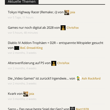
Aktuelle Themen
Tokyo Highway Racer (Remake ;-))
von
joia
vor 5 Tage, 11 hours
Games nur noch digital ab 2028
von
ChrisFox
vor 5 hours, 48 minutes
Diablo IV Addon-Trophäen + D2R – entspannte Mitspieler gesucht
von
BoC-Dread-King
vor 2 months, 3 weeks
Altersverifizierung auf PS
von
ChrisFox
vor 2 months, 4 weeks
Die „Video Games“ ist zurück!! Irgendwie…
von
Ash Rockford
vor 2 months, 3 weeks
Kvark
von
joia
vor 3 months, 2 weeks
Saros – Das neue beste Spiel der Gen?
von
Bort1978