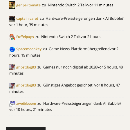
zu
Nintendo Switch 2 Talk
vor 11 minutes
genpei tomate
zu
Hardware-Preissteigerungen dank AI Bubble?
captain carot
vor 1 hour, 39 minutes
zu
Nintendo Switch 2 Talk
vor 2 hours
Fuffelpups
zu
Game-News-Plattformübergreifend
vor 2
Spacemoonkey
hours, 19 minutes
zu
Games nur noch digital ab 2028
vor 5 hours, 48
ghostdog83
minutes
zu
Günstiges Angebot gesichtet !
vor 8 hours, 47
ghostdog83
minutes
zu
Hardware-Preissteigerungen dank AI Bubble?
zweiblooom
vor 10 hours, 21 minutes