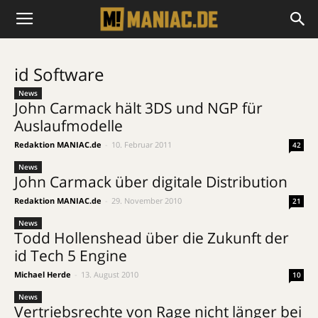
id Software
News
John Carmack hält 3DS und NGP für
Auslaufmodelle
Redaktion MANIAC.de
-
10. Februar 2011
42
News
John Carmack über digitale Distribution
Redaktion MANIAC.de
-
29. November 2010
21
News
Todd Hollenshead über die Zukunft der
id Tech 5 Engine
Michael Herde
-
13. August 2010
10
News
Vertriebsrechte von Rage nicht länger bei