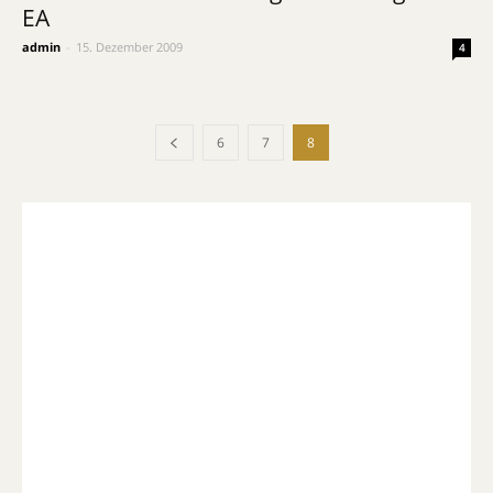
EA
admin
-
15. Dezember 2009
4
6
7
8