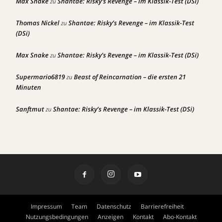
Max Snake
Shantae: Risky’s Revenge – im Klassik-Test (DSi)
zu
Thomas Nickel
Shantae: Risky’s Revenge – im Klassik-Test
zu
(DSi)
Max Snake
Shantae: Risky’s Revenge – im Klassik-Test (DSi)
zu
Supermario6819
Beast of Reincarnation – die ersten 21
zu
Minuten
Sanftmut
Shantae: Risky’s Revenge – im Klassik-Test (DSi)
zu
Impressum
Team
Datenschutz
Barrierefreiheit
Nutzungsbedingungen
Anzeigen
Kontakt
Abo-Kontakt