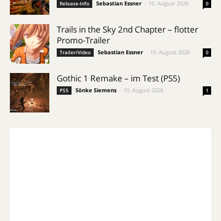
Sebastian Essner
-
10. August 2026
Release-Info
0
Trails in the Sky 2nd Chapter – flotter
Promo-Trailer
Sebastian Essner
-
10. August 2026
Trailer/Video
0
Gothic 1 Remake – im Test (PS5)
Sönke Siemens
-
10. August 2026
PS5
1