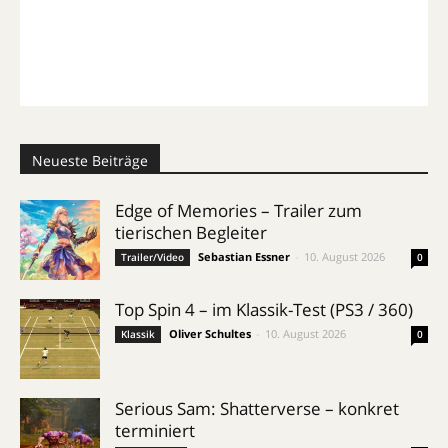
Neueste Beiträge
Edge of Memories – Trailer zum
tierischen Begleiter
Sebastian Essner
-
10. August 2026
Trailer/Video
0
Top Spin 4 – im Klassik-Test (PS3 / 360)
Oliver Schultes
-
10. August 2026
Klassik
0
Serious Sam: Shatterverse – konkret
terminiert