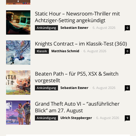
Static Hour – Newsroom-Thriller mit
Achtziger-Setting angekündigt
Sebastian Essner
-
6. August 2026
Ankündigung
0
Knights Contract – im Klassik-Test (360)
Matthias Schmid
-
6. August 2026
Klassik
0
Beaten Path – für PS5, XSX & Switch
vorgestellt
Sebastian Essner
-
6. August 2026
Ankündigung
0
Grand Theft Auto VI – “ausführlicher
Blick” am 27. August
Ulrich Steppberger
-
6. August 2026
Ankündigung
9