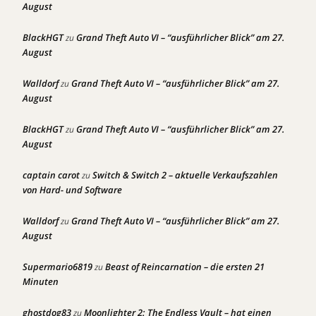
August
BlackHGT
Grand Theft Auto VI – “ausführlicher Blick” am 27.
zu
August
Walldorf
Grand Theft Auto VI – “ausführlicher Blick” am 27.
zu
August
BlackHGT
Grand Theft Auto VI – “ausführlicher Blick” am 27.
zu
August
captain carot
Switch & Switch 2 – aktuelle Verkaufszahlen
zu
von Hard- und Software
Walldorf
Grand Theft Auto VI – “ausführlicher Blick” am 27.
zu
August
Supermario6819
Beast of Reincarnation – die ersten 21
zu
Minuten
ghostdog83
Moonlighter 2: The Endless Vault – hat einen
zu