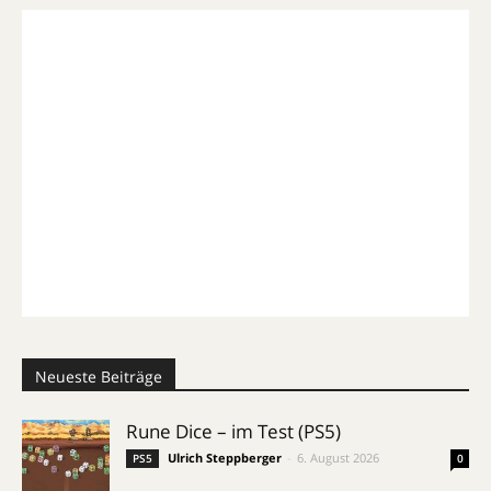
Neueste Beiträge
Rune Dice – im Test (PS5)
Ulrich Steppberger
-
6. August 2026
PS5
0