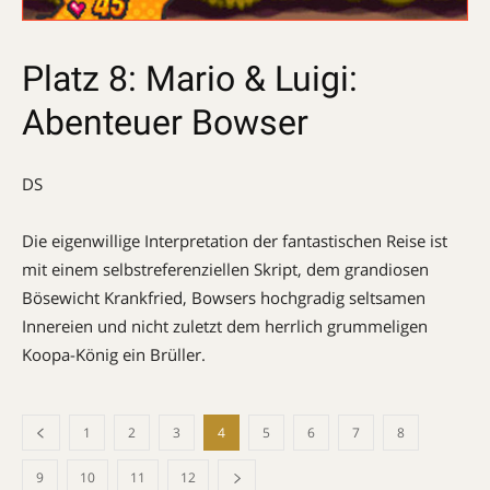
Platz 8: Mario & Luigi:
Abenteuer Bowser
DS
Die eigenwillige Interpretation der fantastischen Reise ist
mit einem selbstreferenziellen Skript, dem grandiosen
Bösewicht Krankfried, Bowsers hochgradig seltsamen
Innereien und nicht zuletzt dem herrlich grummeligen
Koopa-König ein Brüller.
1
2
3
4
5
6
7
8
9
10
11
12