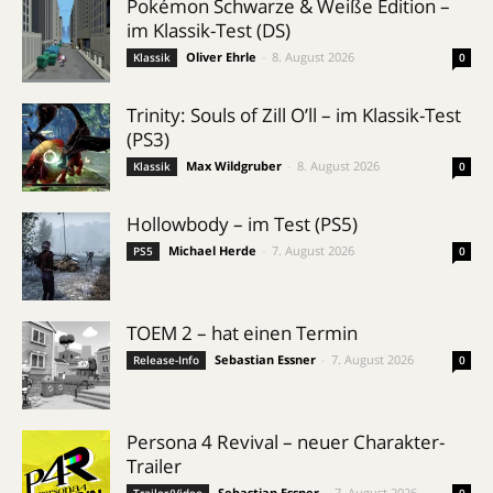
Pokémon Schwarze & Weiße Edition –
im Klassik-Test (DS)
Oliver Ehrle
-
8. August 2026
Klassik
0
Trinity: Souls of Zill O’ll – im Klassik-Test
(PS3)
Max Wildgruber
-
8. August 2026
Klassik
0
Hollowbody – im Test (PS5)
Michael Herde
-
7. August 2026
PS5
0
TOEM 2 – hat einen Termin
Sebastian Essner
-
7. August 2026
Release-Info
0
Persona 4 Revival – neuer Charakter-
Trailer
Sebastian Essner
-
7. August 2026
Trailer/Video
0