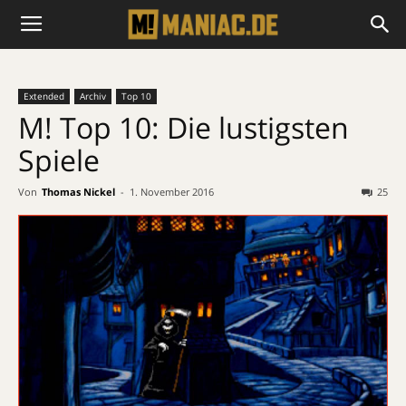
Extended
Archiv
Top 10
M! Top 10: Die lustigsten
Spiele
Von
Thomas Nickel
-
1. November 2016
25