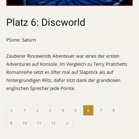
Platz 6: Discworld
PSone  Saturn
Zauberer Rincewinds Abenteuer war eines der ersten
Adventures auf Konsole. Im Vergleich zu Terry Pratchetts
Romanreihe setzt es öfter mal auf Slapstick als auf
hintergründigen Witz, dafür sitzt dank der gran­diosen
englischen Sprecher jede Pointe.
1
2
3
4
5
6
7
8
9
10
11
12