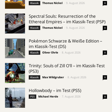
Thomas Nickel
-
9. August 2026
Klassik
0
Spectral Souls: Resurrection of the
Ethereal Empires – im Klassik-Test (PSP)
Thomas Nickel
-
9. August 2026
Klassik
0
Pokémon Schwarze & Weiße Edition –
im Klassik-Test (DS)
Oliver Ehrle
-
8. August 2026
Klassik
0
Trinity: Souls of Zill O’ll – im Klassik-Test
(PS3)
Max Wildgruber
-
8. August 2026
Klassik
0
Hollowbody – im Test (PS5)
Michael Herde
-
7. August 2026
PS5
0