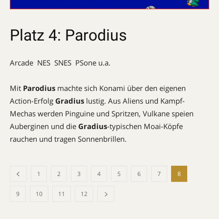
Platz 4: Parodius
Arcade  NES  SNES  PSone u.a.
Mit
Parodius
machte sich Konami über den eigenen
Action-Erfolg
Gradius
lustig. Aus Aliens und Kampf-
Mechas werden Pinguine und Spritzen, Vulkane speien
Auberginen und die
Gradius
-typischen Moai-Köpfe
rauchen und tragen Sonnenbrillen.
1
2
3
4
5
6
7
8
9
10
11
12