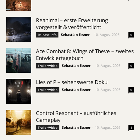
Reanimal – erste Erweiterung
vorgestellt & veröffentlicht
Sebastian Essner
-
10. August 2026
Release-Info
0
Ace Combat 8: Wings of Theve – zweites
Entwicklertagebuch
Sebastian Essner
-
10. August 2026
Trailer/Video
0
Lies of P – sehenswerte Doku
Sebastian Essner
-
10. August 2026
Trailer/Video
0
Control Resonant – ausführliches
Gameplay
Sebastian Essner
-
10. August 2026
Trailer/Video
1