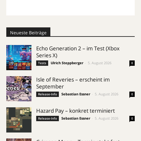
Neueste Beiträge
Echo Generation 2 – im Test (Xbox
Series X)
Ulrich Steppberger
-
5. August 2026
Tests
0
Isle of Reveries – erscheint im
September
Sebastian Essner
-
5. August 2026
Release-Info
0
Hazard Pay – konkret terminiert
Sebastian Essner
-
5. August 2026
Release-Info
0