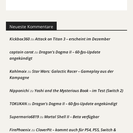
Neueste Kommentare
Kickbox360
Attack on Titan 3 – erscheint im Dezember
zu
captain carot
Dragon’s Dogma II – 60-fps-Update
zu
angekündigt
Kahlmoix
Star Wars: Galactic Racer – Gameplay aus der
zu
Kampagne
Nipponichi
Yoshi and the Mysterious Book – im Test (Switch 2)
zu
TOKUKAN
Dragon’s Dogma II – 60-fps-Update angekündigt
zu
Supermario6819
Mortal Shell II – Beta verfügbar
zu
FirePhoenix
CloverPit – kommt auch für PS4, PS5, Switch &
zu