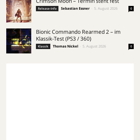
Crimson Moon – Termin steht fest
Sebastian Essner
-
5. August 2026
Release-Info
0
Bionic Commando Rearmed 2 – im
Klassik-Test (PS3 / 360)
Thomas Nickel
-
5. August 2026
Klassik
0