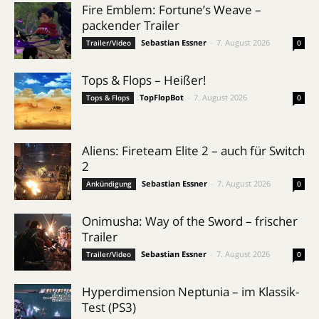
Fire Emblem: Fortune’s Weave –
packender Trailer
Sebastian Essner
-
7. August 2026
Trailer/Video
0
Tops & Flops – Heißer!
TopFlopBot
-
7. August 2026
Tops & Flops
0
Aliens: Fireteam Elite 2 – auch für Switch
2
Sebastian Essner
-
7. August 2026
Ankündigung
0
Onimusha: Way of the Sword – frischer
Trailer
Sebastian Essner
-
7. August 2026
Trailer/Video
0
Hyperdimension Neptunia – im Klassik-
Test (PS3)