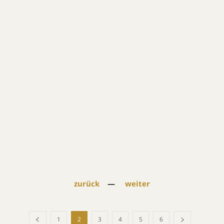
zurück
—
weiter
1
2
3
4
5
6