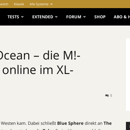
Switch
Klassik
Alle Systeme
e
TESTS
EXTENDED
FORUM
SHOP
ABO & 
Ocean – die M!-
 online im XL-
5
en Westen kam. Dabei schließt
Blue Sphere
direkt an
The