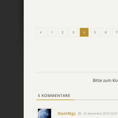
1
2
3
4
5
6
7
Bitte zum K
5
KOMMENTARE
NemMgs
18. November 2019 16:07