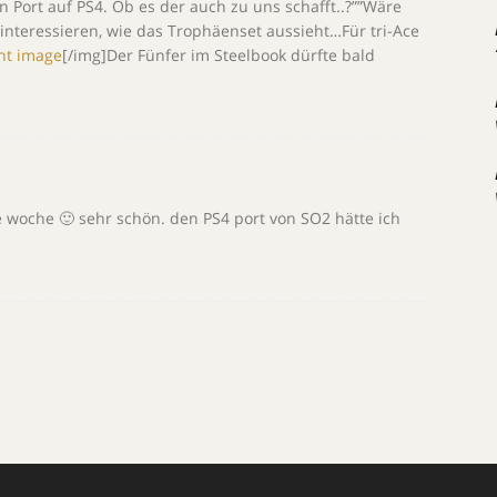
n Port auf PS4. Ob es der auch zu uns schafft..?””Wäre
interessieren, wie das Trophäenset aussieht…Für tri-Ace
[/img]Der Fünfer im Steelbook dürfte bald
woche 🙂 sehr schön. den PS4 port von SO2 hätte ich