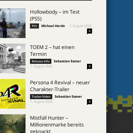
Hollowbody – im Test
(PS5)
Michael Herde
-
7. August 2026
PS5
0
TOEM 2 – hat einen
Termin
Sebastian Essner
-
Release-Info
7. August 2026
0
Persona 4 Revival – neuer
Charakter-Trailer
Sebastian Essner
-
Trailer/Video
7. August 2026
0
Mistfall Hunter –
Millionenmarke bereits
geknackt