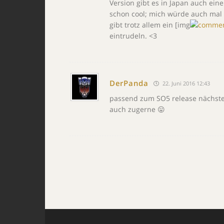
Version gibt es in Japan auch eine
schon cool; mich würde auch mal 
gibt trotz allem ein [img
eintrudeln. <3
DerPanda
22. Juni 2016 12:43
passend zum SO5 release nächste 
auch zugerne 😛