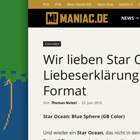
PS5
PS4
Xbox Series X/S
Xbox One
Switch 2
MANIAC.d
NEWS
Extended
Wir lieben Star 
Liebeserklärung
Format
Von
Thomas Nickel
-
22. Juni 2016
Star Ocean: Blue Sphere (GB Color)
Und wieder ein
Star Ocean
, das nicht in d