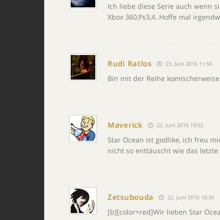
Ich liebe diese Serie auch wenn si
Xbox 360,Ps3,4..Hoffe mal irgendw
Rudi Ratlos
23. Juni 2016 11:50
Bin mit der Reihe komischerweise
Maverick
22. Juni 2016 19:02
Star Ocean ist godlike, ich freu m
nicht so enttäuscht wie das letzte 
Zetsubouda
22. Juni 2016 18:34
[b][color=red]Wir lieben Star Ocea