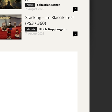
Sebastian Essner
-
News
7. August 2026
0
Stacking – im Klassik-Test
(PS3 / 360)
Ulrich Steppberger
-
Klassik
7. August 2026
0