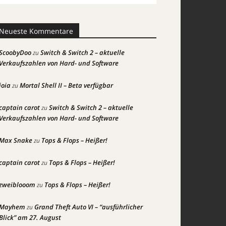
Neueste Kommentare
ScoobyDoo
Switch & Switch 2 – aktuelle
zu
Verkaufszahlen von Hard- und Software
joia
Mortal Shell II – Beta verfügbar
zu
captain carot
Switch & Switch 2 – aktuelle
zu
Verkaufszahlen von Hard- und Software
Max Snake
Tops & Flops – Heißer!
zu
captain carot
Tops & Flops – Heißer!
zu
zweiblooom
Tops & Flops – Heißer!
zu
Mayhem
Grand Theft Auto VI – “ausführlicher
zu
Blick” am 27. August