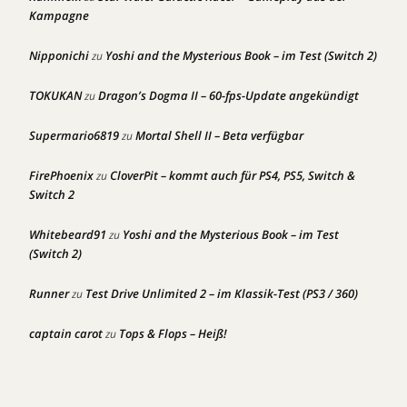
Kampagne
Nipponichi
Yoshi and the Mysterious Book – im Test (Switch 2)
zu
TOKUKAN
Dragon’s Dogma II – 60-fps-Update angekündigt
zu
Supermario6819
Mortal Shell II – Beta verfügbar
zu
FirePhoenix
CloverPit – kommt auch für PS4, PS5, Switch &
zu
Switch 2
Whitebeard91
Yoshi and the Mysterious Book – im Test
zu
(Switch 2)
Runner
Test Drive Unlimited 2 – im Klassik-Test (PS3 / 360)
zu
captain carot
Tops & Flops – Heiß!
zu