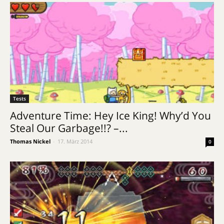
Tests
Adventure Time: Hey Ice King! Why’d You
Steal Our Garbage!!? –...
Thomas Nickel
-
17. März 2014
0