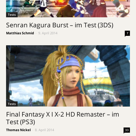
Tests
Senran Kagura Burst – im Test (3DS)
Matthias Schmid
-
9. April 2014
7
Tests
Final Fantasy X I X-2 HD Remaster – im
Test (PS3)
Thomas Nickel
-
8. April 2014
33