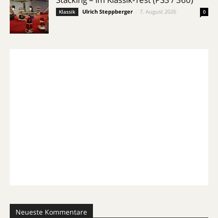
Ulrich Steppberger
-
7. August 2026
Klassik
0
Neueste Kommentare