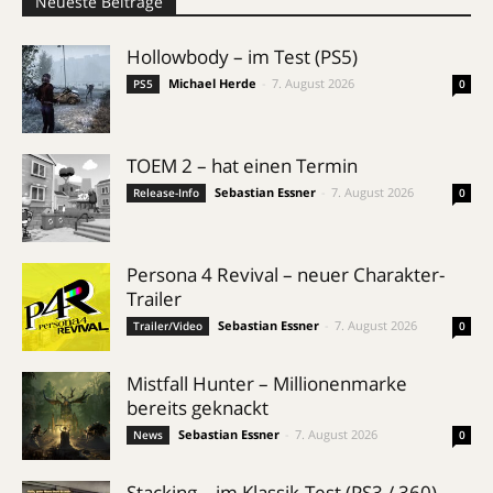
Neueste Beiträge
Hollowbody – im Test (PS5)
Michael Herde
-
7. August 2026
PS5
0
TOEM 2 – hat einen Termin
Sebastian Essner
-
7. August 2026
Release-Info
0
Persona 4 Revival – neuer Charakter-
Trailer
Sebastian Essner
-
7. August 2026
Trailer/Video
0
Mistfall Hunter – Millionenmarke
bereits geknackt
Sebastian Essner
-
7. August 2026
News
0
Stacking – im Klassik-Test (PS3 / 360)