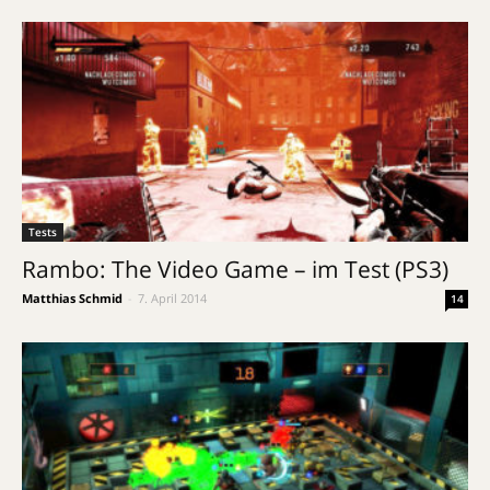
Tests
Rambo: The Video Game – im Test (PS3)
Matthias Schmid
-
7. April 2014
14