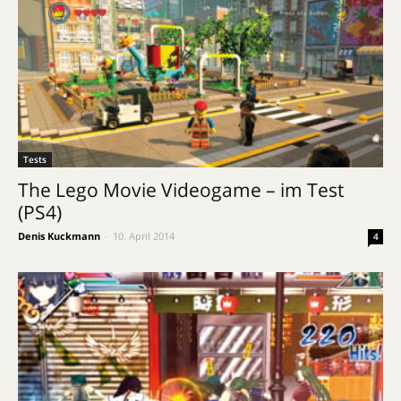
Tests
The Lego Movie Videogame – im Test
(PS4)
Denis Kuckmann
-
10. April 2014
4