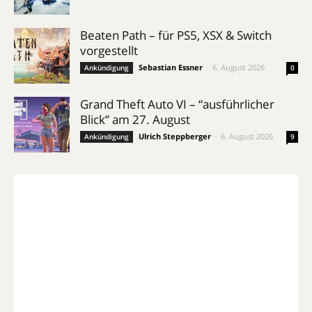
Beaten Path – für PS5, XSX & Switch
vorgestellt
Sebastian Essner
-
6. August 2026
Ankündigung
0
Grand Theft Auto VI – “ausführlicher
Blick” am 27. August
Ulrich Steppberger
-
6. August 2026
Ankündigung
9