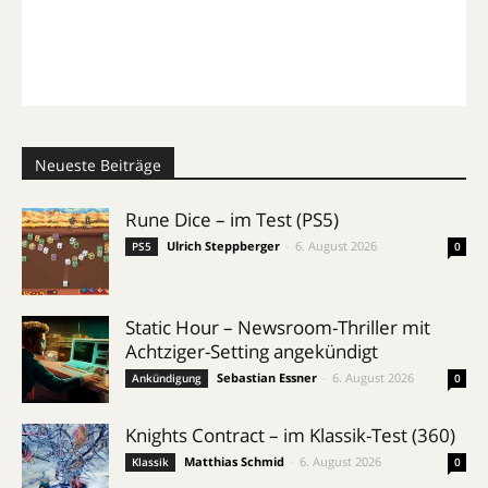
Neueste Beiträge
Rune Dice – im Test (PS5)
Ulrich Steppberger
-
6. August 2026
PS5
0
Static Hour – Newsroom-Thriller mit
Achtziger-Setting angekündigt
Sebastian Essner
-
6. August 2026
Ankündigung
0
Knights Contract – im Klassik-Test (360)
Matthias Schmid
-
6. August 2026
Klassik
0