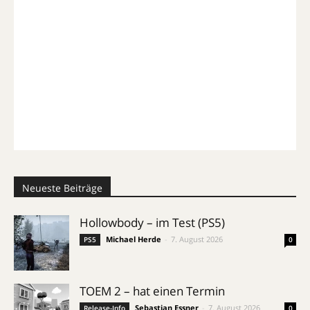
Neueste Beiträge
Hollowbody – im Test (PS5)
Michael Herde
-
7. August 2026
PS5
0
TOEM 2 – hat einen Termin
Sebastian Essner
-
7. August 2026
Release-Info
0