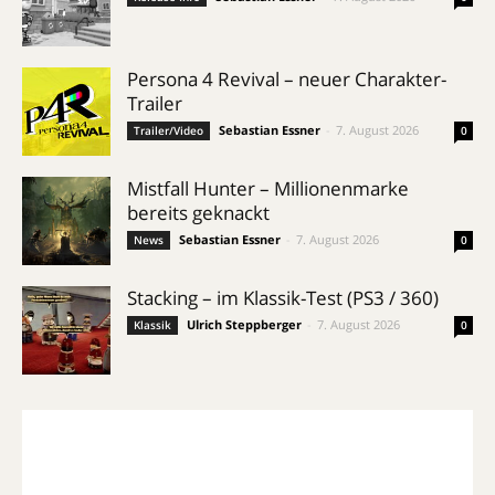
Persona 4 Revival – neuer Charakter-
Trailer
Sebastian Essner
-
7. August 2026
Trailer/Video
0
Mistfall Hunter – Millionenmarke
bereits geknackt
Sebastian Essner
-
7. August 2026
News
0
Stacking – im Klassik-Test (PS3 / 360)
Ulrich Steppberger
-
7. August 2026
Klassik
0