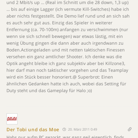
und 2 Mbit/s up … (Real im Schnitt um die 28 down, 1,3 up)
… bis auf einige Lagger (ich vermute Kill-Switches) habe ich
aber nichts festgestellt. Die Demo lief rund und an sich sah
es auch sehr gut aus. Einzig das Spieler in weiterer
Entfernung (ca. 70-100m) anfangen zu verschwimmen (nur
wenn sie sich schnell bewegen) war etwas lästig, mit ein
wenig Übung gingen die dann aber auch irgendwann zu
Boden.Actiongeladen und mit netten taktischen Finessen
versehen ein ganz amtlicher Shooter. Ich denke was die
Optik angeht bleibe ich ganz subjektiv aber bei Killzone3,
hier darf man noch taktischer vorgehen und das Teamplay
wird ein Stück besser honoriert.@ Superbrot: Einen
ähnlichen Gedanken hatte ich auch, wobei das Setting für
Duty steht und das Gameplay für Halo ;o)
Der Tobi und das Moe
20. März 2011 0:49
Habs nur aufm PC gezockt, war ganz geil eigentlich, finds