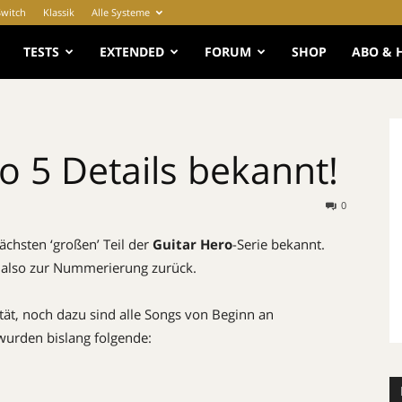
Switch
Klassik
Alle Systeme
e
TESTS
EXTENDED
FORUM
SHOP
ABO & 
o 5 Details bekannt!
0
ächsten ‘großen’ Teil der
Guitar Hero
-Serie bekannt.
t also zur Nummerierung zurück.
ität, noch dazu sind alle Songs von Beginn an
wurden bislang folgende: