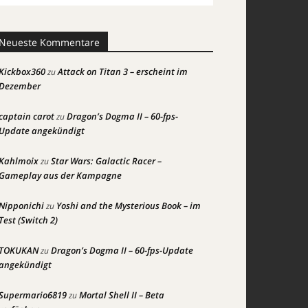
Neueste Kommentare
Kickbox360
Attack on Titan 3 – erscheint im
zu
Dezember
captain carot
Dragon’s Dogma II – 60-fps-
zu
Update angekündigt
Kahlmoix
Star Wars: Galactic Racer –
zu
Gameplay aus der Kampagne
Nipponichi
Yoshi and the Mysterious Book – im
zu
Test (Switch 2)
TOKUKAN
Dragon’s Dogma II – 60-fps-Update
zu
angekündigt
Supermario6819
Mortal Shell II – Beta
zu