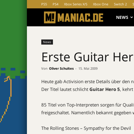
PS5
PS4
Xbox Series X/S
Xbox One
Switch 2
MANIAC.d
NEWS
News
Erste Guitar Her
Von
Oliver Schultes
-
15. Mai 2009
Heute gab Activision erste Details über den n
Der Titel lautet schlicht
Guitar Hero 5
, kehr
85 Titel von Top-Interpreten sorgen für Qual
freigeschaltet. Namentlich bekannt gegeben 
The Rolling Stones – Sympathy for the Devil