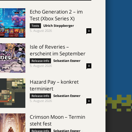
Echo Generation 2 – im
Test (Xbox Series X)
Ulrich Steppberger
-
Tests
5. August 2026
0
Isle of Reveries –
erscheint im September
Sebastian Essner
-
Release-Info
5. August 2026
0
Hazard Pay – konkret
terminiert
Sebastian Essner
-
Release-Info
5. August 2026
0
Crimson Moon – Termin
steht fest
Sebastian Essner
-
Release-Info