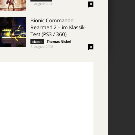
5. August 2026
0
Bionic Commando
Rearmed 2 – im Klassik-
Test (PS3 / 360)
Thomas Nickel
-
Klassik
5. August 2026
0