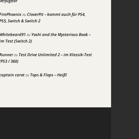
verfügbar
FirePhoenix
CloverPit – kommt auch für PS4,
zu
PS5, Switch & Switch 2
Whitebeard91
Yoshi and the Mysterious Book –
zu
im Test (Switch 2)
Runner
Test Drive Unlimited 2 – im Klassik-Test
zu
(PS3 / 360)
captain carot
Tops & Flops – Heiß!
zu