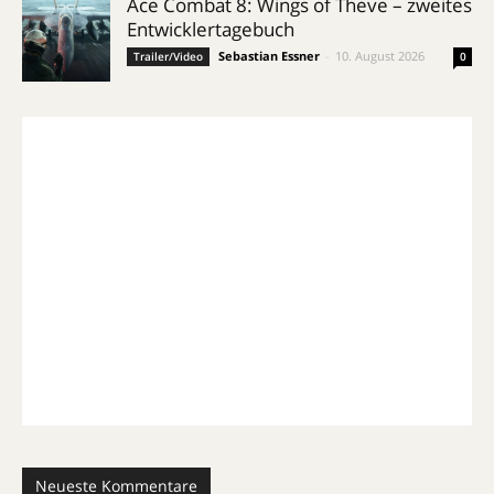
Ace Combat 8: Wings of Theve – zweites
Entwicklertagebuch
Sebastian Essner
-
10. August 2026
Trailer/Video
0
Neueste Kommentare