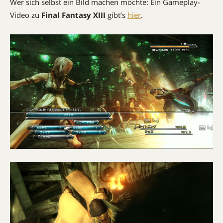
Wer sich selbst ein Bild machen möchte: Ein Gameplay-
Video zu
Final Fantasy XIII
gibt’s
hier
.