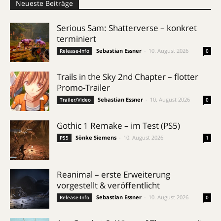
Neueste Beiträge
Serious Sam: Shatterverse – konkret
terminiert
Sebastian Essner
-
10. August 2026
Release-Info
0
Trails in the Sky 2nd Chapter – flotter
Promo-Trailer
Sebastian Essner
-
10. August 2026
Trailer/Video
0
Gothic 1 Remake – im Test (PS5)
Sönke Siemens
-
10. August 2026
PS5
1
Reanimal – erste Erweiterung
vorgestellt & veröffentlicht
Sebastian Essner
-
10. August 2026
Release-Info
0