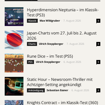
Hyperdimension Neptunia – im Klassik-
Test (PS3)
Max Wildgruber
-
7. August 2026
Klassik
0
Japan-Charts vom 27. Juli bis 2. August
2026
Ulrich Steppberger
-
7. August 2026
Charts
0
Rune Dice – im Test (PS5)
Ulrich Steppberger
-
6. August 2026
PS5
0
Static Hour – Newsroom-Thriller mit
Achtziger-Setting angekündigt
Sebastian Essner
-
6. August 2026
Ankündigung
0
Knights Contract – im Klassik-Test (360)