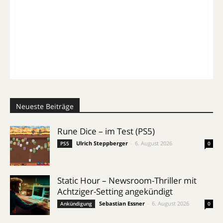
Neueste Beiträge
Rune Dice – im Test (PS5)
Ulrich Steppberger
-
6. August 2026
PS5
0
Static Hour – Newsroom-Thriller mit
Achtziger-Setting angekündigt
Sebastian Essner
-
6. August 2026
Ankündigung
0