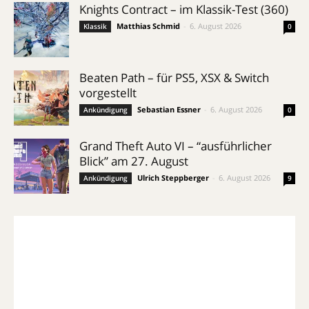
Knights Contract – im Klassik-Test (360)
Matthias Schmid
-
6. August 2026
Klassik
0
Beaten Path – für PS5, XSX & Switch
vorgestellt
Sebastian Essner
-
6. August 2026
Ankündigung
0
Grand Theft Auto VI – “ausführlicher
Blick” am 27. August
Ulrich Steppberger
-
6. August 2026
Ankündigung
9