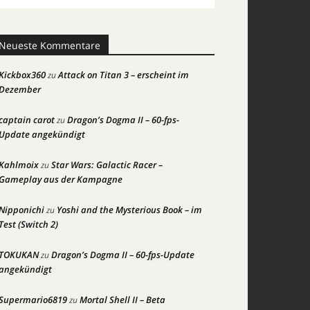
Neueste Kommentare
Kickbox360
Attack on Titan 3 – erscheint im
zu
Dezember
captain carot
Dragon’s Dogma II – 60-fps-
zu
Update angekündigt
Kahlmoix
Star Wars: Galactic Racer –
zu
Gameplay aus der Kampagne
Nipponichi
Yoshi and the Mysterious Book – im
zu
Test (Switch 2)
TOKUKAN
Dragon’s Dogma II – 60-fps-Update
zu
angekündigt
Supermario6819
Mortal Shell II – Beta
zu