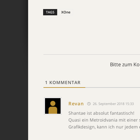
TAGS
XOne
Bitte zum K
1
KOMMENTAR
Revan
26. September 2018 15:33
Shantae ist absolut fantastisch!
Quasi ein Metroidvania mit einer
Grafikdesign, kann ich nur jedem