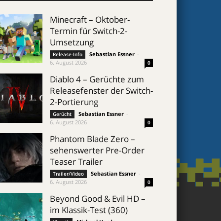
Minecraft – Oktober-
Termin für Switch-2-
Umsetzung
Sebastian Essner
-
Release-Info
6. August 2026
0
Diablo 4 – Gerüchte zum
Releasefenster der Switch-
2-Portierung
Sebastian Essner
-
Gerücht
6. August 2026
0
Phantom Blade Zero –
sehenswerter Pre-Order
Teaser Trailer
Sebastian Essner
-
Trailer/Video
6. August 2026
0
Beyond Good & Evil HD –
im Klassik-Test (360)