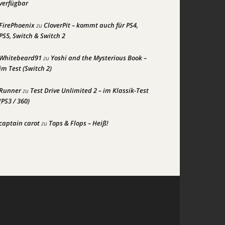
verfügbar
FirePhoenix
CloverPit – kommt auch für PS4,
zu
PS5, Switch & Switch 2
Whitebeard91
Yoshi and the Mysterious Book –
zu
im Test (Switch 2)
Runner
Test Drive Unlimited 2 – im Klassik-Test
zu
(PS3 / 360)
captain carot
Tops & Flops – Heiß!
zu