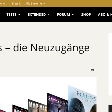
Switch
Klassik
Alle Systeme
e
TESTS
EXTENDED
FORUM
SHOP
ABO & 
 – die Neuzugänge
1