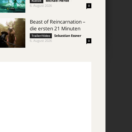
Michael Herde
-
Klassik
6. August 2026
0
Beast of Reincarnation –
die ersten 21 Minuten
Sebastian Essner
-
Trailer/Video
6. August 2026
0