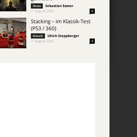
Sebastian Essner
-
News
7. August 2026
0
Stacking – im Klassik-Test
(PS3 / 360)
Ulrich Steppberger
-
Klassik
7. August 2026
0