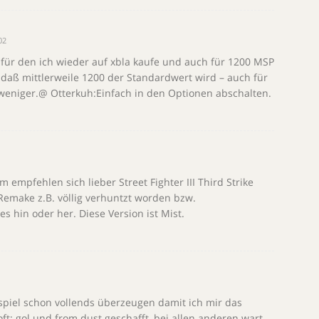
02
m, für den ich wieder auf xbla kaufe und auch für 1200 MSP
 daß mittlerweile 1200 der Standardwert wird – auch für
r weniger.@ Otterkuh:Einfach in den Optionen abschalten.
 empfehlen sich lieber Street Fighter III Third Strike
 Remake z.B. völlig verhuntzt worden bzw.
s hin oder her. Diese Version ist Mist.
piel schon vollends überzeugen damit ich mir das
ft: gol und from dust geschafft, bei allen anderen wart