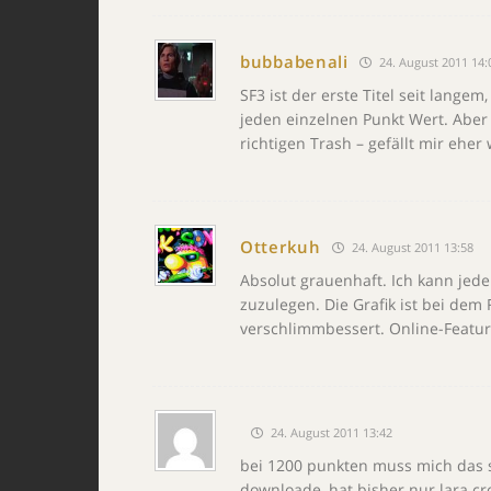
bubbabenali
24. August 2011 14:
SF3 ist der erste Titel seit lange
jeden einzelnen Punkt Wert. Aber
richtigen Trash – gefällt mir ehe
Otterkuh
24. August 2011 13:58
Absolut grauenhaft. Ich kann jedem
zuzulegen. Die Grafik ist bei dem
verschlimmbessert. Online-Feature
24. August 2011 13:42
bei 1200 punkten muss mich das s
downloade, hat bisher nur lara cro