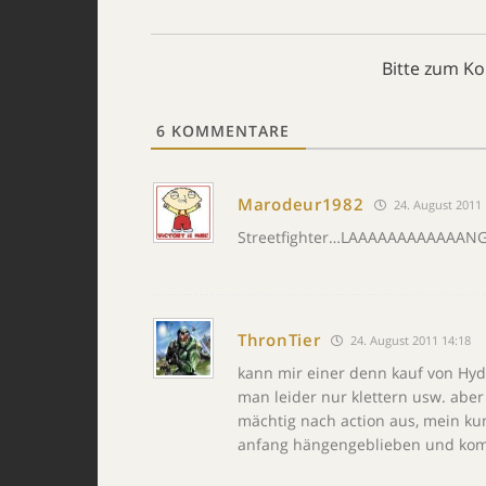
Bitte zum K
6
KOMMENTARE
Marodeur1982
24. August 2011 
Streetfighter…LAAAAAAAAAAAAN
ThronTier
24. August 2011 14:18
kann mir einer denn kauf von Hy
man leider nur klettern usw. aber
mächtig nach action aus, mein kum
anfang hängengeblieben und komm