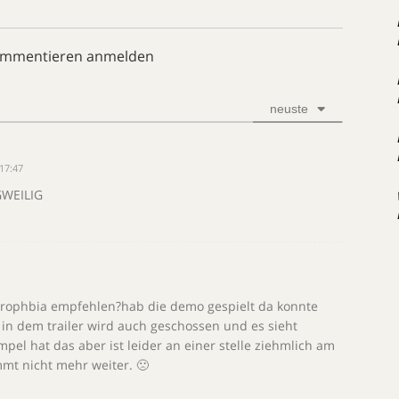
ommentieren anmelden
neuste
17:47
GWEILIG
drophbia empfehlen?hab die demo gespielt da konnte
 in dem trailer wird auch geschossen und es sieht
pel hat das aber ist leider an einer stelle ziehmlich am
t nicht mehr weiter. 🙁