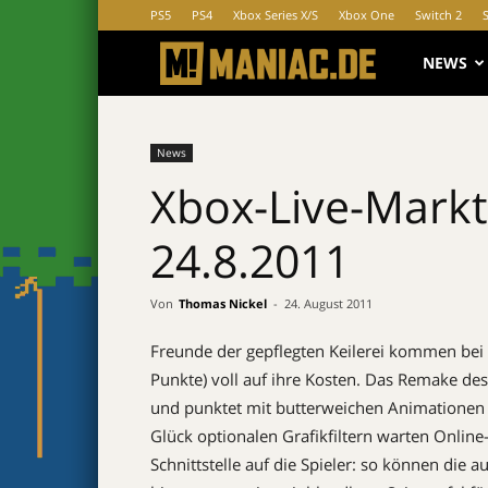
PS5
PS4
Xbox Series X/S
Xbox One
Switch 2
MANIAC.d
NEWS
News
Xbox-Live-Markt
24.8.2011
Von
Thomas Nickel
-
24. August 2011
Freunde der gepflegten Keilerei kommen bei
Punkte) voll auf ihre Kosten. Das Remake de
und punktet mit butterweichen Animationen u
Glück optionalen Grafikfiltern warten Online
Schnittstelle auf die Spieler: so können di