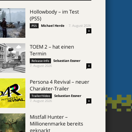
Hollowbody – im Test
(PS5)
Michael Herde
-
7. August 2026
PS5
0
TOEM 2 – hat einen
Termin
Sebastian Essner
-
Release-Info
7. August 2026
0
Persona 4 Revival – neuer
Charakter-Trailer
Sebastian Essner
-
Trailer/Video
7. August 2026
0
Mistfall Hunter –
Millionenmarke bereits
geknackt