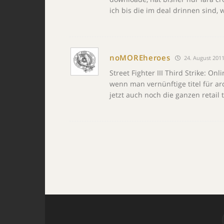
ich bis die im deal drinnen sind,
noMOREheroes
24. August 2011
Street Fighter III Third Strike: On
wenn man vernünftige titel für a
jetzt auch noch die ganzen retail 