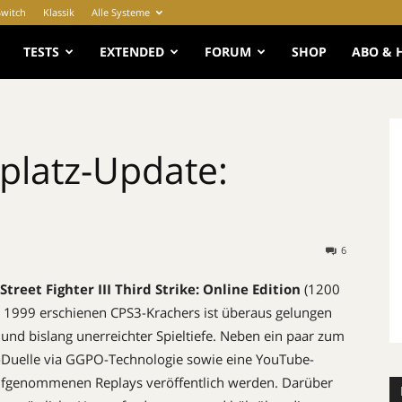
Switch
Klassik
Alle Systeme
e
TESTS
EXTENDED
FORUM
SHOP
ABO & 
platz-Update:
6
Street Fighter
III
Third Strike: Online Edition
(1200
s 1999 erschienen CPS3-Krachers ist überaus gelungen
nd bislang unerreichter Spieltiefe. Neben ein paar zum
-Duelle via
GGPO
-Technologie sowie eine YouTube-
e aufgenommenen Replays veröffentlich werden. Darüber