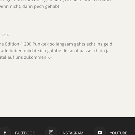
 wenn nicht, dann pech gehabt!
 12:02
line Edition (1200 Punkte): so langsam gehts echt ins geld
rcade haben möchte.ich galube diesmal passe ich da ja
titel auf uns zukommen -.-
FACEBOOK
INSTAGRAM
YOUTUBE