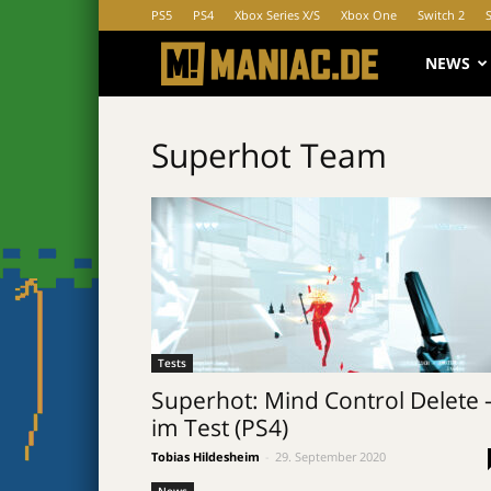
PS5
PS4
Xbox Series X/S
Xbox One
Switch 2
MANIAC.d
NEWS
Superhot Team
Tests
Superhot: Mind Control Delete 
im Test (PS4)
Tobias Hildesheim
-
29. September 2020