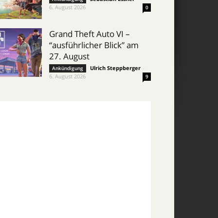
6. August 2026
0
Grand Theft Auto VI –
“ausführlicher Blick” am
27. August
Ulrich Steppberger
-
Ankündigung
6. August 2026
9