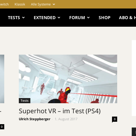
Switch
Klassik
Alle Systeme
e
TESTS
EXTENDED
FORUM
SHOP
ABO & 
Tests
–
Superhot VR – im Test (PS4)
Ulrich Steppberger
-
1. August 2017
0
0