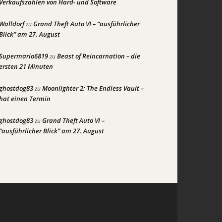
Verkaufszahlen von Hard- und Software
Walldorf
Grand Theft Auto VI – “ausführlicher
zu
Blick” am 27. August
Supermario6819
Beast of Reincarnation – die
zu
ersten 21 Minuten
ghostdog83
Moonlighter 2: The Endless Vault –
zu
hat einen Termin
ghostdog83
Grand Theft Auto VI –
zu
“ausführlicher Blick” am 27. August