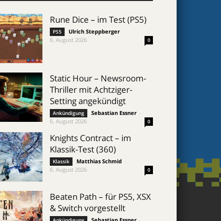
Rune Dice – im Test (PS5)
Ulrich Steppberger
-
PS5
6. August 2026
0
Static Hour – Newsroom-
Thriller mit Achtziger-
Setting angekündigt
Sebastian Essner
-
Ankündigung
6. August 2026
0
Knights Contract – im
Klassik-Test (360)
Matthias Schmid
-
Klassik
6. August 2026
0
Beaten Path – für PS5, XSX
& Switch vorgestellt
Sebastian Essner
-
Ankündigung