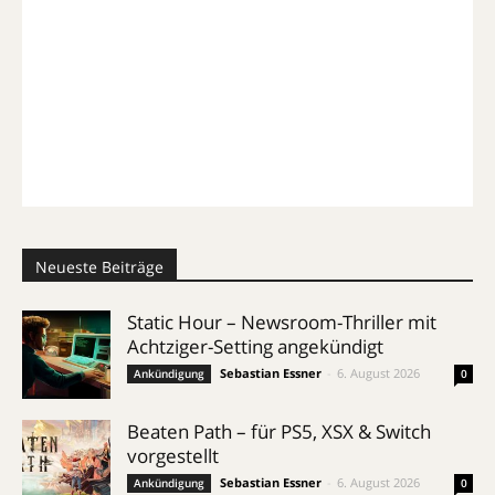
Neueste Beiträge
Static Hour – Newsroom-Thriller mit
Achtziger-Setting angekündigt
Sebastian Essner
-
6. August 2026
Ankündigung
0
Beaten Path – für PS5, XSX & Switch
vorgestellt
Sebastian Essner
-
6. August 2026
Ankündigung
0