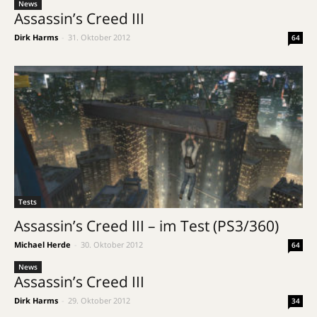
News
Assassin’s Creed III
Dirk Harms
-
31. Oktober 2012
64
Tests
Assassin’s Creed III – im Test (PS3/360)
Michael Herde
-
30. Oktober 2012
64
News
Assassin’s Creed III
Dirk Harms
-
29. Oktober 2012
34