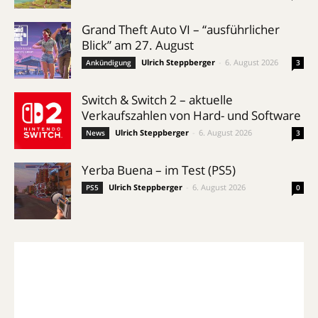
Grand Theft Auto VI – “ausführlicher
Blick” am 27. August
Ulrich Steppberger
-
6. August 2026
Ankündigung
3
Switch & Switch 2 – aktuelle
Verkaufszahlen von Hard- und Software
Ulrich Steppberger
-
6. August 2026
News
3
Yerba Buena – im Test (PS5)
Ulrich Steppberger
-
6. August 2026
PS5
0