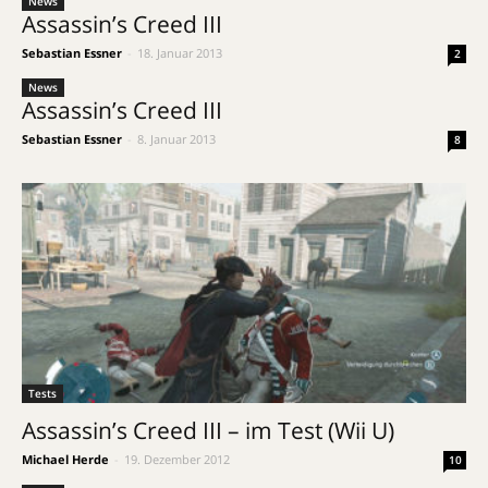
News
Assassin’s Creed III
Sebastian Essner
-
18. Januar 2013
2
News
Assassin’s Creed III
Sebastian Essner
-
8. Januar 2013
8
Tests
Assassin’s Creed III – im Test (Wii U)
Michael Herde
-
19. Dezember 2012
10