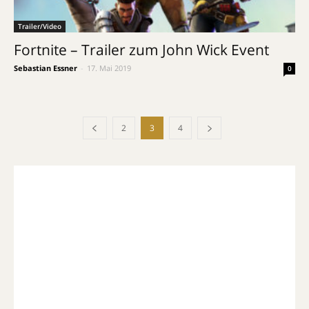
Trailer/Video
Fortnite – Trailer zum John Wick Event
Sebastian Essner
-
17. Mai 2019
0
2
3
4