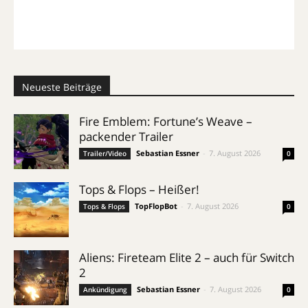
Neueste Beiträge
Fire Emblem: Fortune’s Weave –
packender Trailer
Sebastian Essner
-
7. August 2026
Trailer/Video
0
Tops & Flops – Heißer!
TopFlopBot
-
7. August 2026
Tops & Flops
0
Aliens: Fireteam Elite 2 – auch für Switch
2
Sebastian Essner
-
7. August 2026
Ankündigung
0