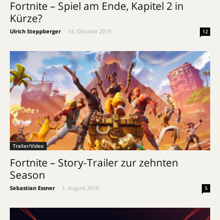
Fortnite – Spiel am Ende, Kapitel 2 in
Kürze?
Ulrich Steppberger
-
14. Oktober 2019
12
Trailer/Video
Fortnite – Story-Trailer zur zehnten
Season
Sebastian Essner
-
1. August 2019
5