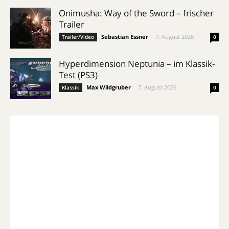
Onimusha: Way of the Sword – frischer
Trailer
Sebastian Essner
-
7. August 2026
Trailer/Video
0
Hyperdimension Neptunia – im Klassik-
Test (PS3)
Max Wildgruber
-
7. August 2026
Klassik
0