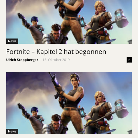
News
Fortnite – Kapitel 2 hat begonnen
Ulrich Steppberger
-
15. Oktober 2019
6
News