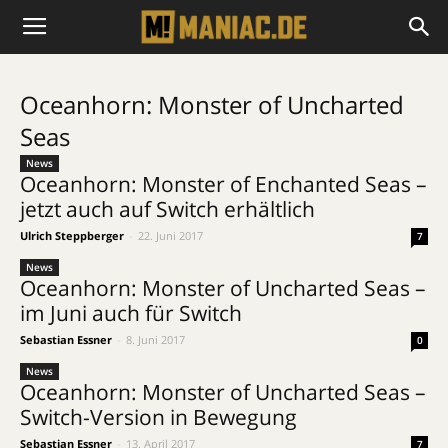
Oceanhorn: Monster of Uncharted
Seas
News
Oceanhorn: Monster of Enchanted Seas –
jetzt auch auf Switch erhältlich
Ulrich Steppberger
-
22. Juni 2017
7
News
Oceanhorn: Monster of Uncharted Seas –
im Juni auch für Switch
Sebastian Essner
-
8. Juni 2017
0
News
Oceanhorn: Monster of Uncharted Seas –
Switch-Version in Bewegung
Sebastian Essner
-
13. April 2017
7