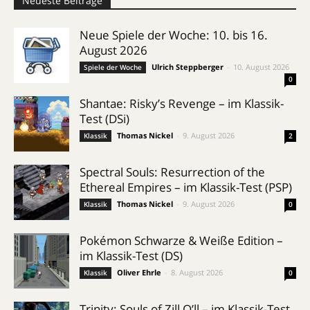
Neueste Beiträge
Neue Spiele der Woche: 10. bis 16.
August 2026
Ulrich Steppberger
-
10. August 2026
Spiele der Woche
0
Shantae: Risky’s Revenge – im Klassik-
Test (DSi)
Thomas Nickel
-
9. August 2026
Klassik
2
Spectral Souls: Resurrection of the
Ethereal Empires – im Klassik-Test (PSP)
Thomas Nickel
-
9. August 2026
Klassik
0
Pokémon Schwarze & Weiße Edition –
im Klassik-Test (DS)
Oliver Ehrle
-
8. August 2026
Klassik
0
Trinity: Souls of Zill O’ll – im Klassik-Test