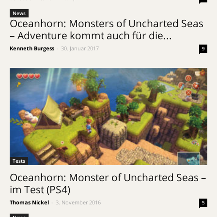
News
Oceanhorn: Monsters of Uncharted Seas
– Adventure kommt auch für die...
Kenneth Burgess
-
30. Januar 2017
9
Tests
Oceanhorn: Monster of Uncharted Seas –
im Test (PS4)
Thomas Nickel
-
3. November 2016
5