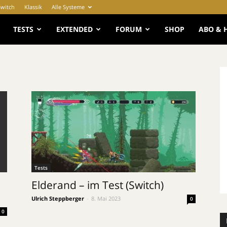
Switch
Klassik
Alle Systeme
e
TESTS
EXTENDED
FORUM
SHOP
ABO & 
Tests
Elderand – im Test (Switch)
Ulrich Steppberger
-
8. Mai 2023
0
0