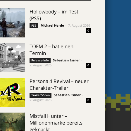
Hollowbody – im Test
(PS5)
Michael Herde
-
7. August 2026
PS5
0
TOEM 2 – hat einen
Termin
Sebastian Essner
-
Release-Info
7. August 2026
0
Persona 4 Revival – neuer
Charakter-Trailer
Sebastian Essner
-
Trailer/Video
7. August 2026
0
Mistfall Hunter –
Millionenmarke bereits
geknackt