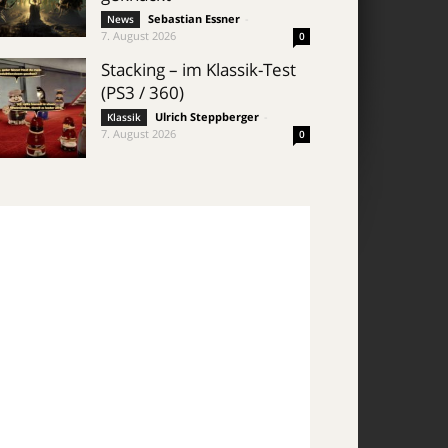
Sebastian Essner
-
News
7. August 2026
0
Stacking – im Klassik-Test
(PS3 / 360)
Ulrich Steppberger
-
Klassik
7. August 2026
0