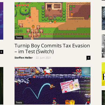
Tests
Turnip Boy Commits Tax Evasion
– im Test (Switch)
0
Steffen Heller
-
22. Juni 2021
0
Tests