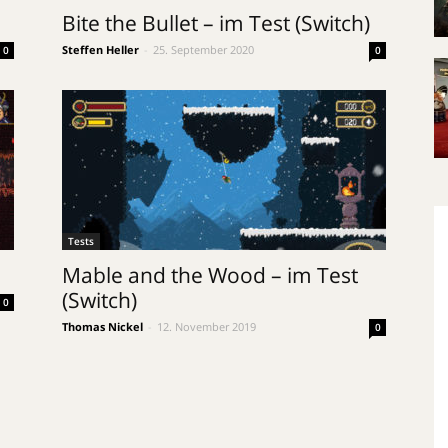
Bite the Bullet – im Test (Switch)
Steffen Heller
-
25. September 2020
0
0
Tests
Mable and the Wood – im Test
(Switch)
0
Thomas Nickel
-
12. November 2019
0