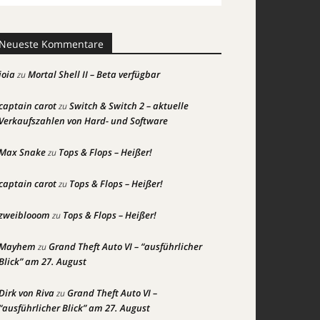
Neueste Kommentare
joia
Mortal Shell II – Beta verfügbar
zu
captain carot
Switch & Switch 2 – aktuelle
zu
Verkaufszahlen von Hard- und Software
Max Snake
Tops & Flops – Heißer!
zu
captain carot
Tops & Flops – Heißer!
zu
zweiblooom
Tops & Flops – Heißer!
zu
Mayhem
Grand Theft Auto VI – “ausführlicher
zu
Blick” am 27. August
Dirk von Riva
Grand Theft Auto VI –
zu
“ausführlicher Blick” am 27. August