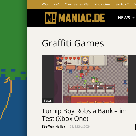
PS5
PS4
Xbox Series X/S
Xbox One
Switch 2
MANIAC.d
NEWS
Graffiti Games
Tests
Turnip Boy Robs a Bank – im
Test (Xbox One)
Steffen Heller
-
21. März 2024