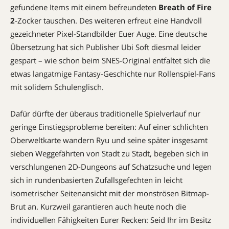
gefundene Items mit einem befreundeten
Breath of Fire
2
-Zocker tauschen. Des weiteren erfreut eine Handvoll
gezeichneter Pixel-Stand­bilder Euer Auge. Eine deutsche
Übersetzung hat sich Publisher Ubi Soft diesmal leider
gespart – wie schon beim SNES-Ori­ginal entfaltet sich die
etwas langatmige Fantasy-Ge­­schichte nur Rollenspiel-Fans
mit solidem Schulenglisch.
Dafür dürfte der überaus traditionelle Spielverlauf nur
geringe Einstiegs­pro­bleme bereiten: Auf einer schlichten
Oberweltkarte wandern Ryu und seine später insgesamt
sieben Weg­gefährten von Stadt zu Stadt, begeben sich in
verschlungenen 2D-Dun­geons auf Schatzsuche und legen
sich in rundenbasierten Zufalls­ge­fechten in leicht
isometrischer Seiten­ansicht mit der monströsen Bitmap-
Brut an. Kurzweil garantieren auch heute noch die
individuellen Fähigkeiten Eurer Recken: Seid Ihr im Besitz