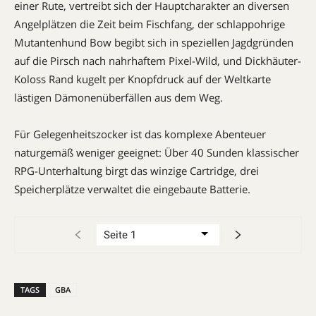
einer Rute, vertreibt sich der Haupt­charakter an diversen
Angel­plätzen die Zeit beim Fisch­fang, der schlappohrige
Mu­tantenhund Bow begibt sich in speziellen Jagd­gründen
auf die Pirsch nach nahrhaftem Pixel-Wild, und Dick­häuter-
Ko­loss Rand kugelt per Knopfdruck auf der Weltkarte
lästigen Dämonen­über­fällen aus dem Weg.
Für Gelegenheitszocker ist das komplexe Abenteuer
naturgemäß weniger geeignet: Über 40 Sunden klassischer
RPG-Unter­haltung birgt das winzige Cartridge, drei
Speicherplätze verwaltet die eingebaute Batterie.
TAGS
GBA