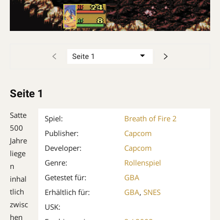
Seite 1
Satte
Spiel:
Breath of Fire 2
500
Publisher:
Capcom
Jahre
Developer:
Capcom
liege
Genre:
Rollenspiel
n
Getestet für:
GBA
inhal
tlich
Erhältlich für:
GBA
,
SNES
zwisc
USK:
hen