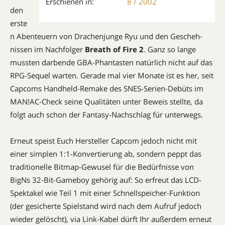
Erschienen in:
8 / 2002
den
erste
n Aben­­teu­ern von Drachen­junge Ryu und den Ge­scheh­
nissen im Nachfolger
Breath of Fire 2
. Ganz so lange
mussten darbende GBA-Phantasten natürlich nicht auf das
RPG-Sequel warten. Gerade mal vier Monate ist es her, seit
Capcoms Handheld-Re­ma­ke des SNES-Serien-Debüts im
MAN!AC-Check sei­­ne Qualitäten unter Beweis stellte, da
folgt auch schon der Fantasy-Nach­schlag für unterwegs.
Erneut speist Euch Hersteller Capcom jedoch nicht mit
einer simplen 1:1-Konvertierung ab, sondern peppt das
traditionelle Bitmap-Gewusel für die Bedürfnisse von
BigNs 32-Bit-Gameboy gehörig auf: So erfreut das LCD-
Spek­takel wie Teil 1 mit einer Schnell­spei­cher-Funktion
(der gesicherte Spielstand wird nach dem Aufruf jedoch
wieder gelöscht), via Link-Kabel dürft Ihr außerdem erneut