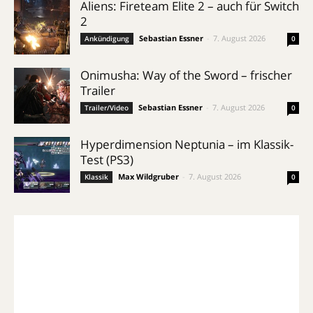
Aliens: Fireteam Elite 2 – auch für Switch
2
Sebastian Essner
-
7. August 2026
Ankündigung
0
Onimusha: Way of the Sword – frischer
Trailer
Sebastian Essner
-
7. August 2026
Trailer/Video
0
Hyperdimension Neptunia – im Klassik-
Test (PS3)
Max Wildgruber
-
7. August 2026
Klassik
0