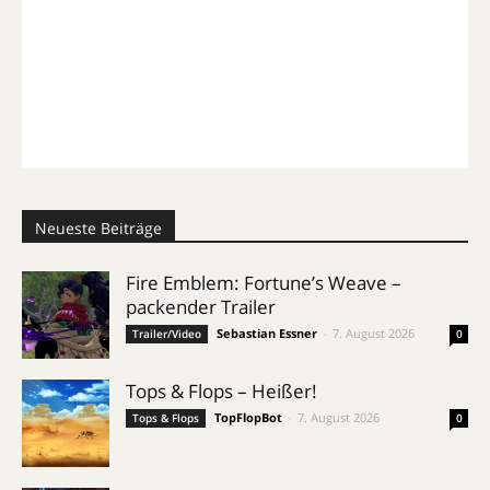
Neueste Beiträge
Fire Emblem: Fortune’s Weave –
packender Trailer
Sebastian Essner
-
7. August 2026
Trailer/Video
0
Tops & Flops – Heißer!
TopFlopBot
-
7. August 2026
Tops & Flops
0