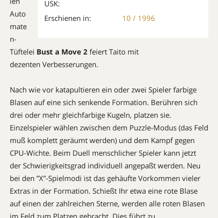
len
USK:
Auto
Erschienen in:
10 / 1996
mate
n-
Tüftelei
Bust a Move 2
feiert Taito mit
dezenten Verbesserungen.
Nach wie vor katapultieren ein oder zwei Spieler farbige
Blasen auf eine sich senkende Formation. Berühren sich
drei oder mehr gleichfarbige Kugeln, platzen sie.
Einzelspieler wählen zwischen dem Puzzle-Modus (das Feld
muß komplett geräumt werden) und dem Kampf gegen
CPU-Wichte. Beim Duell menschlicher Spieler kann jetzt
der Schwierigkeitsgrad individuell angepaßt werden. Neu
bei den ”X”-Spielmodi ist das gehäufte Vorkommen vieler
Extras in der Forma­tion. Schießt Ihr etwa eine rote Blase
auf einen der zahlreichen Sterne, werden alle roten Blasen
im Feld zum Platzen gebracht. Dies führt zu