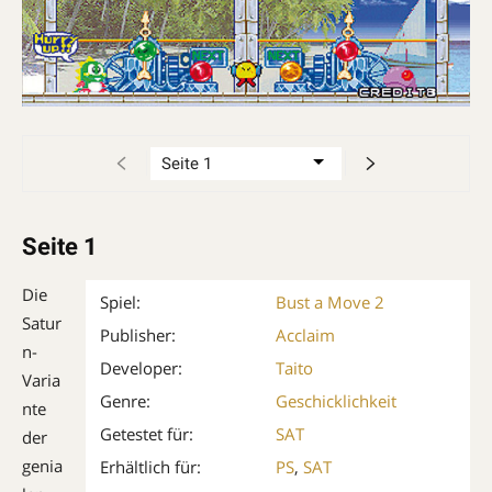
Seite 1
Die
Spiel:
Bust a Move 2
Satur
Publisher:
Acclaim
n-
Developer:
Taito
Varia
Genre:
Geschicklichkeit
nte
Getestet für:
SAT
der
genia
Erhältlich für:
PS
,
SAT