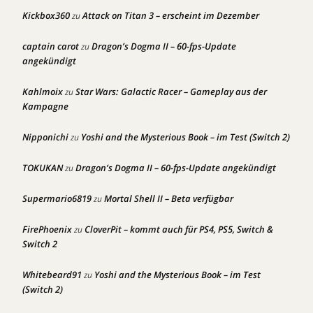
Kickbox360
Attack on Titan 3 – erscheint im Dezember
zu
captain carot
Dragon’s Dogma II – 60-fps-Update
zu
angekündigt
Kahlmoix
Star Wars: Galactic Racer – Gameplay aus der
zu
Kampagne
Nipponichi
Yoshi and the Mysterious Book – im Test (Switch 2)
zu
TOKUKAN
Dragon’s Dogma II – 60-fps-Update angekündigt
zu
Supermario6819
Mortal Shell II – Beta verfügbar
zu
FirePhoenix
CloverPit – kommt auch für PS4, PS5, Switch &
zu
Switch 2
Whitebeard91
Yoshi and the Mysterious Book – im Test
zu
(Switch 2)