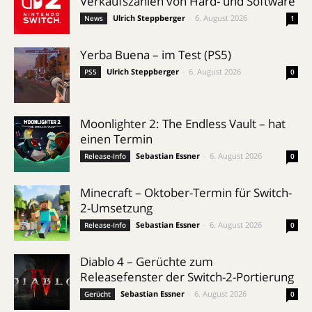
Verkaufszahlen von Hard- und Software
Ulrich Steppberger
-
6. August 2026
News
1
Yerba Buena – im Test (PS5)
Ulrich Steppberger
-
6. August 2026
PS5
0
Moonlighter 2: The Endless Vault – hat
einen Termin
Sebastian Essner
-
6. August 2026
Release-Info
0
Minecraft – Oktober-Termin für Switch-
2-Umsetzung
Sebastian Essner
-
6. August 2026
Release-Info
0
Diablo 4 – Gerüchte zum
Releasefenster der Switch-2-Portierung
Sebastian Essner
-
6. August 2026
Gerücht
0