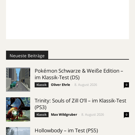
Neueste Beiträge
Pokémon Schwarze & Weiße Edition –
im Klassik-Test (DS)
Oliver Ehrle
-
8. August 2026
Klassik
0
Trinity: Souls of Zill O’ll – im Klassik-Test
(PS3)
Max Wildgruber
-
8. August 2026
Klassik
0
Hollowbody – im Test (PS5)