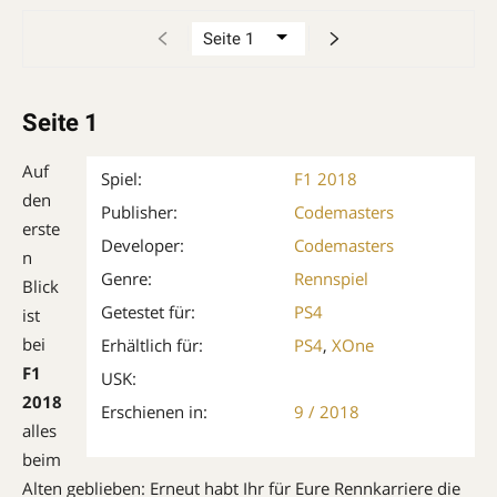
Seite 1
Auf
Spiel:
F1 2018
den
Publisher:
Codemasters
erste
Developer:
Codemasters
n
Genre:
Rennspiel
Blick
Getestet für:
PS4
ist
bei
Erhältlich für:
PS4
,
XOne
F1
USK:
2018
Erschienen in:
9 / 2018
alles
beim
Alten geblieben: Erneut habt Ihr für Eure Rennkarriere die