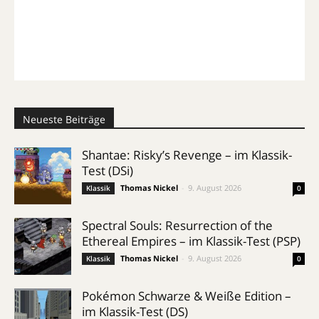
Neueste Beiträge
Shantae: Risky’s Revenge – im Klassik-
Test (DSi)
Thomas Nickel
-
9. August 2026
Klassik
0
Spectral Souls: Resurrection of the
Ethereal Empires – im Klassik-Test (PSP)
Thomas Nickel
-
9. August 2026
Klassik
0
Pokémon Schwarze & Weiße Edition –
im Klassik-Test (DS)