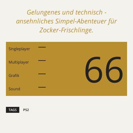
Gelungenes und technisch ­
ansehnliches Simpel-Abenteuer für
Zocker-Frischlinge.
66
Singleplayer
Multiplayer
Grafik
Sound
TAGS
PS2