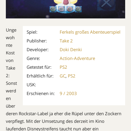
Unge
Spiel:
Ferkels großes Abenteuerspiel
woh
Publisher:
Take 2
nte
Developer:
Doki Denki
Kost
Genre:
Action-Adventure
von
Getestet für:
PS2
Take
2:
Erhältlich für:
GC
,
PS2
Sonst
USK:
werd
Erschienen in:
9 / 2003
en
über
deren Rockstar-Label ja eher die Rüpel unter den Zockern
verpflegt. Mit der Umsetzung des derzeit im Kino
laufenden ­Disneystreifens taucht nun aber ein