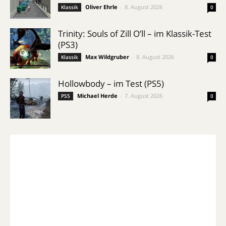
Oliver Ehrle
-
8. August 2026
Klassik
0
Trinity: Souls of Zill O’ll – im Klassik-Test
(PS3)
Max Wildgruber
-
8. August 2026
Klassik
0
Hollowbody – im Test (PS5)
Michael Herde
-
7. August 2026
PS5
0