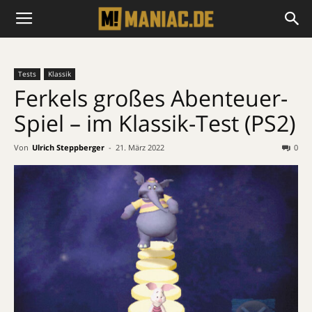
Tests
Klassik
Ferkels großes Abenteuer-
Spiel – im Klassik-Test (PS2)
Von
Ulrich Steppberger
-
21. März 2022
0