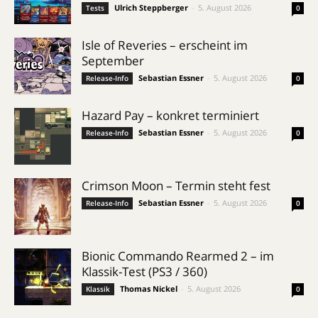
Ulrich Steppberger
-
5. August 2026
Tests
0
Isle of Reveries – erscheint im
September
Sebastian Essner
-
5. August 2026
Release-Info
0
Hazard Pay – konkret terminiert
Sebastian Essner
-
5. August 2026
Release-Info
0
Crimson Moon – Termin steht fest
Sebastian Essner
-
5. August 2026
Release-Info
0
Bionic Commando Rearmed 2 – im
Klassik-Test (PS3 / 360)
Thomas Nickel
-
5. August 2026
Klassik
0