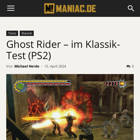
Tests
Klassik
Ghost Rider – im Klassik-
Test (PS2)
Von
Michael Herde
-
15. April 2024
0