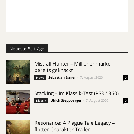
Neueste Beiträge
Mistfall Hunter – Millionenmarke
bereits geknackt
Sebastian Essner
-
7. August 2026
News
0
Stacking – im Klassik-Test (PS3 / 360)
Ulrich Steppberger
-
7. August 2026
Klassik
0
Resonance: A Plague Tale Legacy –
flotter Charakter-Trailer