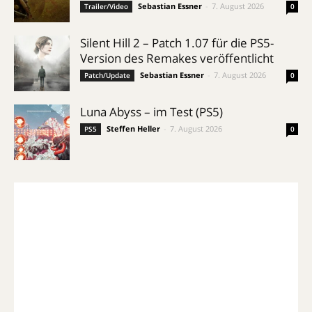
Sebastian Essner
-
7. August 2026
Trailer/Video
0
Silent Hill 2 – Patch 1.07 für die PS5-
Version des Remakes veröffentlicht
Sebastian Essner
-
7. August 2026
Patch/Update
0
Luna Abyss – im Test (PS5)
Steffen Heller
-
7. August 2026
PS5
0