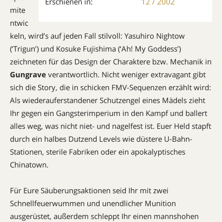
Erschienen in:
12 / 2002
mite
ntwic
keln, wird’s auf jeden Fall stilvoll: Yasuhiro Nightow
(‘Trigun’) und Kosuke Fuji­shima (‘Ah! My Goddess’)
zeichneten für das Design der Charaktere bzw. Mechanik in
Gungrave
verantwortlich. Nicht weniger extravagant gibt
sich die Story, die in schicken FMV-Sequenzen erzählt wird:
Als wieder­auferstandener Schutzengel eines Mädels zieht
Ihr gegen ein Gangster­imperium in den Kampf und ballert
alles weg, was nicht niet- und nagelfest ist. Euer Held stapft
durch ein halbes Dutzend Levels wie düstere U-Bahn-
Stationen, sterile Fabriken oder ein apokalyptisches
Chinatown.
Für Eure Säuberungsaktionen seid Ihr mit zwei
Schnellfeuerwummen und unendlicher Munition
ausgerüstet, außer­dem schleppt Ihr einen mannshohen