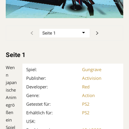
Seite 1
Wen
Spiel:
Gungrave
n
Publisher:
Activision
japan
Developer:
Red
ische
Genre:
Action
Anim
Getestet für:
PS2
egrö
ßen
Erhältlich für:
PS2
ein
USK:
Spiel